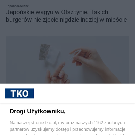
sponsorowane
Japońskie wagyu w Olsztynie. Takich
burgerów nie zjecie nigdzie indziej w mieście
sponsorowane
Jak rozpoznać, że soczewki kontaktowe są
Drogi Użytkowniku,
źle dobrane
Na naszej stronie tko.pl, my oraz naszych 1162 zaufanych
partnerów uzyskujemy dostęp i przechowujemy informacje
Pokaż więcej