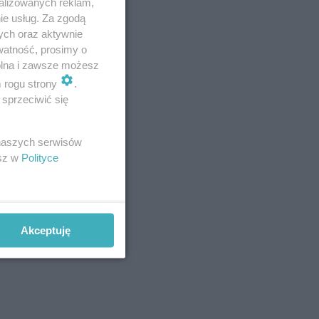
alizowanych reklam,
ie usług. Za zgodą
ych oraz aktywnie
watność, prosimy o
wolna i zawsze możesz
m rogu strony
.
sprzeciwić się
 naszych serwisów
strażaków
esz w
Polityce
 ogromną
 formie
niu i
Akceptuję
ukcyjnych.