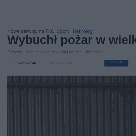
Nowe serwisy na TKO:
Sport
|
Nekrologi
Wybuchł pożar w wielk
Szczytno
Wybuchł pożar w wielkiej fabryce... klefedronu
SZCZYTNO
autor
Dorotab
16 stycznia 2025