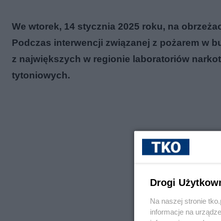
We wtorek, 14 stycznia 2025 roku, na obrzeża
Podczas interwencji związanej z pożarem w b
z największych w regionie laboratoriów nark
tytoniowych.
Drogi Użytkow
Na naszej stronie tk
informacje na urządze