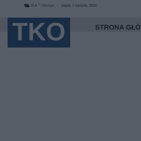
C
18.8
Olsztyn
piątek, 7 sierpnia, 2026
TKO
STRONA GŁ