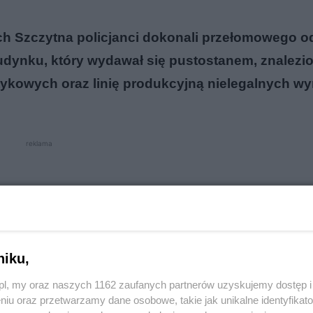
ch Szczytna policjanci dokonali przełomowego od
udynku, który wydawał się pustostanem, znalezi
otykowych oraz linię produkcyjną nielegalnych w
reklama
niku,
o.pl, my oraz naszych 1162 zaufanych partnerów uzyskujemy dostęp
niu oraz przetwarzamy dane osobowe, takie jak unikalne identyfikat