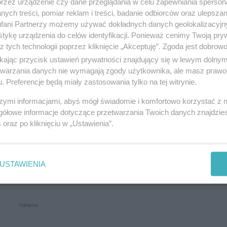
przez urządzenie czy dane przeglądania w celu zapewniania sperson
ych treści, pomiar reklam i treści, badanie odbiorców oraz ulepszan
fani Partnerzy możemy używać dokładnych danych geolokalizacyjn
tykę urządzenia do celów identyfikacji. Ponieważ cenimy Twoją pry
z tych technologii poprzez kliknięcie „Akceptuję”. Zgoda jest dobro
ikając przycisk ustawień prywatności znajdujący się w lewym dolny
etwarzania danych nie wymagają zgody użytkownika, ale masz prawo 
kotykowe imperium
. Preferencje będą miały zastosowania tylko na tej witrynie.
szymi informacjami, abyś mógł świadomie i komfortowo korzystać z
ie składowane były śmieci.
Na miejsce skierowano 
gółowe informacje dotyczące przetwarzania Twoich danych znajdzi
s
oraz po kliknięciu w „Ustawienia”.
egółowa kontrola sąsiednich pomieszczeń ujawniła
 płynnego klefedronu, 100 kg tego samego narkotyku w
 Znajdowały się tam również maszyny do obróbki tyto
USTAWIENIA
liami, prawdopodobnie używanymi w procesach prod
reklama