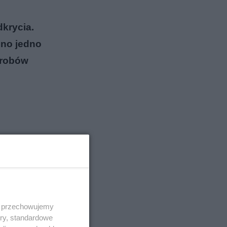
krycia.
ono jedno
yrobów
 i przechowujemy
ory, standardowe