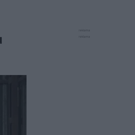
reklama
u
reklama