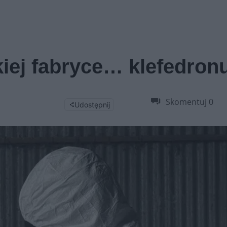
iej fabryce… klefedron
Skomentuj
0
Udostępnij