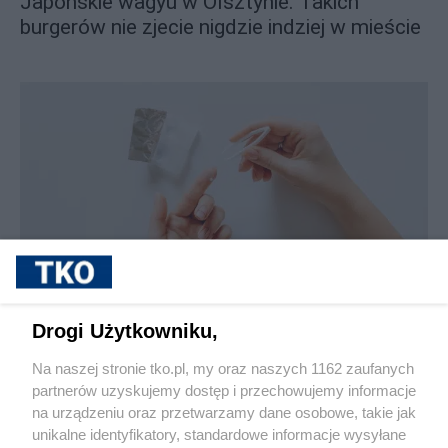
Japońskie wagyu w Olsztynie. Takich
burgerów nie zjecie nigdzie indziej w mieście
sponsorowane
Jak rozpoznać, że soczewki kontaktowe są
Drogi Użytkowniku,
źle dobrane
Na naszej stronie tko.pl, my oraz naszych 1162 zaufanych
partnerów uzyskujemy dostęp i przechowujemy informacje
Pokaż więcej
na urządzeniu oraz przetwarzamy dane osobowe, takie jak
unikalne identyfikatory, standardowe informacje wysyłane