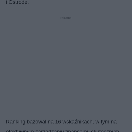
i Ostródę.
reklama
Ranking bazował na 16 wskaźnikach, w tym na
efektywnym zarządzaniu finansami, skutecznym