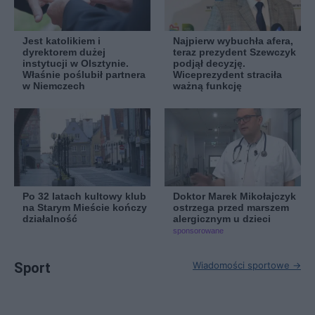
Jest katolikiem i
Najpierw wybuchła afera,
dyrektorem dużej
teraz prezydent Szewczyk
instytucji w Olsztynie.
podjął decyzję.
Właśnie poślubił partnera
Wiceprezydent straciła
w Niemczech
ważną funkcję
Po 32 latach kultowy klub
Doktor Marek Mikołajczyk
na Starym Mieście kończy
ostrzega przed marszem
działalność
alergicznym u dzieci
sponsorowane
Sport
Wiadomości sportowe →