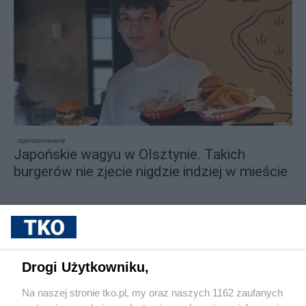
sponsorowane
Japońskie wagyu w Olsztynie. Takich
burgerów nie zjecie nigdzie indziej w mieście
Drogi Użytkowniku,
Na naszej stronie tko.pl, my oraz naszych 1162 zaufanych