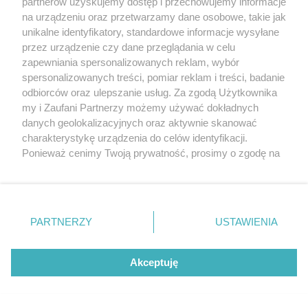
partnerów uzyskujemy dostęp i przechowujemy informacje
na urządzeniu oraz przetwarzamy dane osobowe, takie jak
unikalne identyfikatory, standardowe informacje wysyłane
przez urządzenie czy dane przeglądania w celu
sponsorowane
zapewniania spersonalizowanych reklam, wybór
Jak rozpoznać, że soczewki kontaktowe są
spersonalizowanych treści, pomiar reklam i treści, badanie
źle dobrane
odbiorców oraz ulepszanie usług. Za zgodą Użytkownika
my i Zaufani Partnerzy możemy używać dokładnych
danych geolokalizacyjnych oraz aktywnie skanować
charakterystykę urządzenia do celów identyfikacji.
Ponieważ cenimy Twoją prywatność, prosimy o zgodę na
korzystanie z tych technologii poprzez kliknięcie
„Akceptuję”. Zgoda jest dobrowolna i zawsze możesz ją
zmienić/wycofać klikając przycisk ustawień prywatności
znajdujący się w lewym dolnym rogu strony
. Niektóre
PARTNERZY
USTAWIENIA
rodzaje przetwarzania danych nie wymagają zgody
użytkownika, ale masz prawo sprzeciwić się takiemu
przetwarzaniu. Preferencje będą miały zastosowania tylko
Akceptuję
na tej witrynie.
sponsorowane
TOP 4 kierunki na wakacje z dziećmi. Który
Zapoznaj się z poniższymi informacjami, abyś mógł