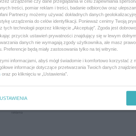
przez urządzenie czy dane przeglądania w celu zapewniania sperson
ych treści, pomiar reklam i treści, badanie odbiorców oraz ulepszan
fani Partnerzy możemy używać dokładnych danych geolokalizacyjn
tykę urządzenia do celów identyfikacji. Ponieważ cenimy Twoją pry
z tych technologii poprzez kliknięcie „Akceptuję”. Zgoda jest dobro
ikając przycisk ustawień prywatności znajdujący się w lewym dolny
 11 tys. zł oszczędności. Od stycznia do kwietnia z
etwarzania danych nie wymagają zgody użytkownika, ale masz prawo 
mochód z 2020 roku o wartości około 45 tys. zł. Kole
. Preferencje będą miały zastosowania tylko na tej witrynie.
ć się domem o wartości 1,2 mln zł, w którym ma 50
szymi informacjami, abyś mógł świadomie i komfortowo korzystać z
gółowe informacje dotyczące przetwarzania Twoich danych znajdzi
s
oraz po kliknięciu w „Ustawienia”.
wysokości 30 tys. zł oraz dwa mieszkania warte łąc
erytury i diet radnych wyniosły ponad 250 tys. zł.
USTAWIENIA
reklama