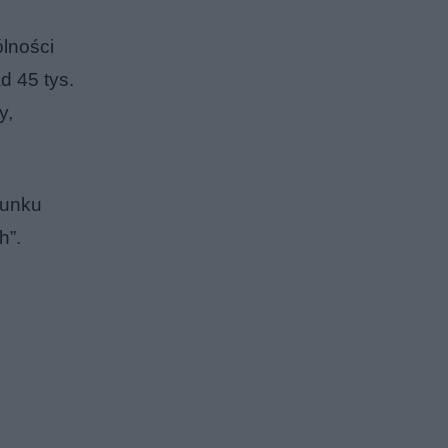
lności
d 45 tys.
y,
sunku
h”.