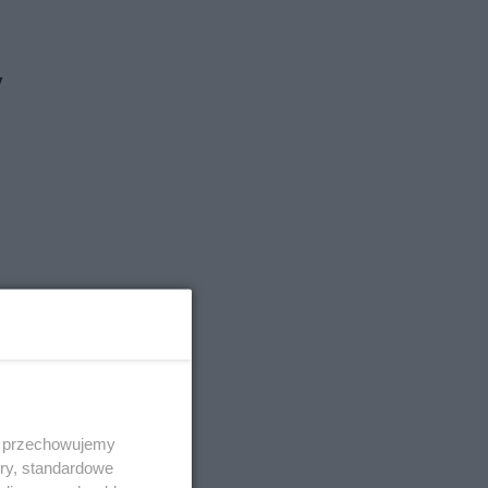
y
 i przechowujemy
ory, standardowe