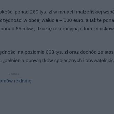
kości ponad 260 tys. zł w ramach małżeńskiej wspó
czędności w obcej walucie – 500 euro, a także pona
 ponad 85 mkw., działkę rekreacyjną i dom letniskow
dności na poziomie 663 tys. zł oraz dochód ze sto
tułu „pełnienia obowiązków społecznych i obywatelskic
reklama
amów reklamę