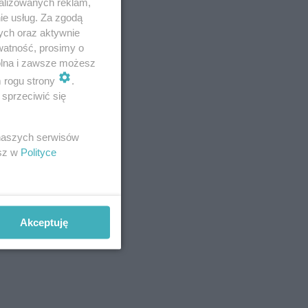
alizowanych reklam,
ie usług. Za zgodą
ych oraz aktywnie
watność, prosimy o
wolna i zawsze możesz
m rogu strony
.
arobił 22
sprzeciwić się
jny nowy
%
 naszych serwisów
esz w
Polityce
znie około
Akceptuję