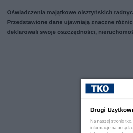
Oświadczenia majątkowe olsztyńskich radnych
Przedstawione dane ujawniają znaczne różni
deklarowali swoje oszczędności, nieruchomośc
Drogi Użytkow
Na naszej stronie tk
informacje na urządze