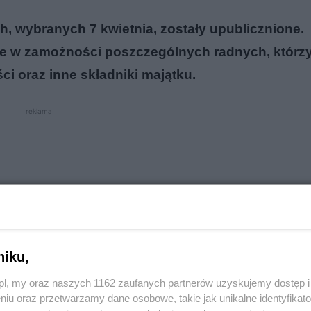
, wybranych 7 kwietnia, zostały upublicznione.
ce w zamożności poszczególnych radnych, którz
i oraz inne składniki majątku.
reklama
niku,
o.pl, my oraz naszych 1162 zaufanych partnerów uzyskujemy dostęp
niu oraz przetwarzamy dane osobowe, takie jak unikalne identyfikat