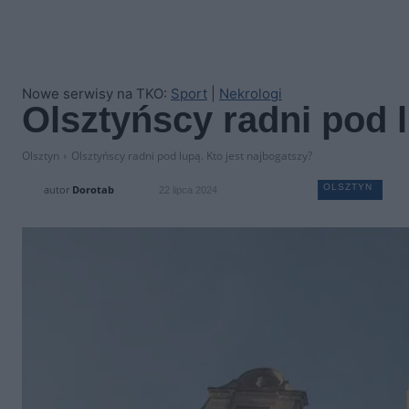
Nowe serwisy na TKO:
Sport
|
Nekrologi
Olsztyńscy radni pod l
Olsztyn
Olsztyńscy radni pod lupą. Kto jest najbogatszy?
OLSZTYN
autor
Dorotab
22 lipca 2024