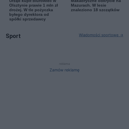
Urząd kupił biurowiec w
Makabryczne odkrycie na
Olsztynie prawie 1 mln zł
Mazurach. W lesie
drożej. W tle pożyczka
znaleziono 18 szczątków
byłego dyrektora od
spółki sprzedawcy
Sport
Wiadomości sportowe →
reklama
Zamów reklamę