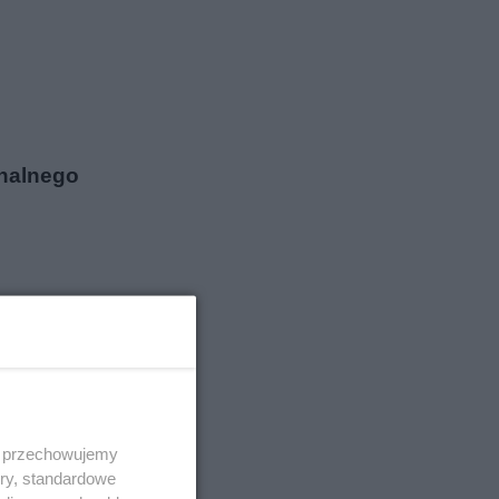
onalnego
 i przechowujemy
ory, standardowe