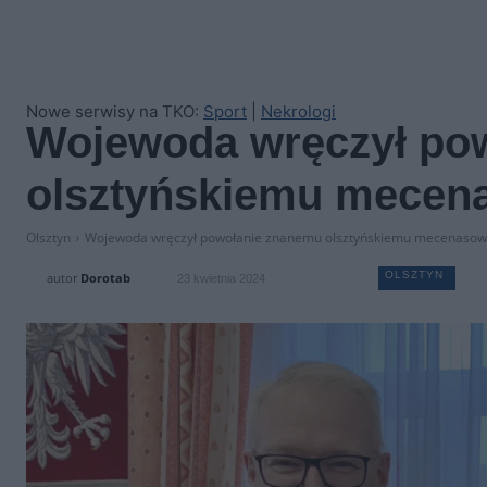
Nowe serwisy na TKO:
Sport
|
Nekrologi
Wojewoda wręczył po
olsztyńskiemu mecen
Olsztyn
Wojewoda wręczył powołanie znanemu olsztyńskiemu mecenasow
OLSZTYN
autor
Dorotab
23 kwietnia 2024