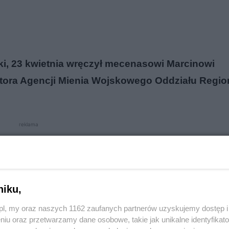
, 23 kwietnia wręczył mecenasowi Marcinowi
tora Agencji Mienia Wojskowego Oddziału Regi
reklama
niku,
o.pl, my oraz naszych 1162 zaufanych partnerów uzyskujemy dostęp
niu oraz przetwarzamy dane osobowe, takie jak unikalne identyfikat