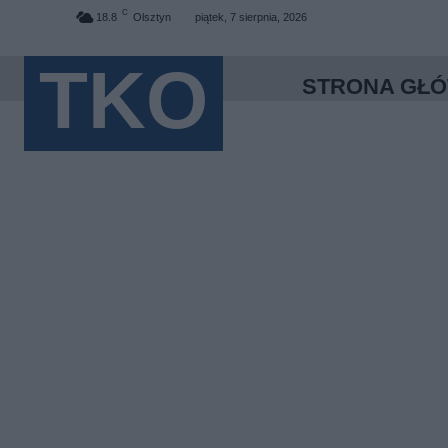
C
18.8
Olsztyn
piątek, 7 sierpnia, 2026
TKO
STRONA GŁ