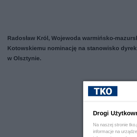
Radosław Król, Wojewoda warmińsko-mazurski
Kotowskiemu nominację na stanowisko dyrek
w Olsztynie.
Drogi Użytkow
Na naszej stronie tk
informacje na urządze