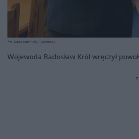
fot. Radosław Król/ Facebook
Wojewoda Radosław Król wręczył powoł
z