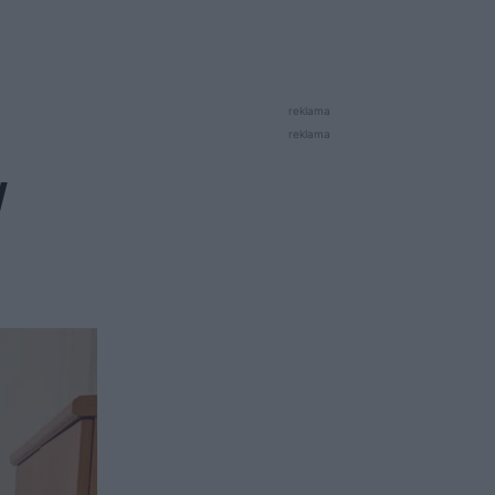
reklama
reklama
W