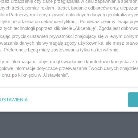
przez urządzenie czy dane przeglądania w celu zapewniania sperson
ych treści, pomiar reklam i treści, badanie odbiorców oraz ulepszan
fani Partnerzy możemy używać dokładnych danych geolokalizacyjn
tykę urządzenia do celów identyfikacji. Ponieważ cenimy Twoją pry
z tych technologii poprzez kliknięcie „Akceptuję”. Zgoda jest dobro
ikając przycisk ustawień prywatności znajdujący się w lewym dolny
ym
i cenionym prawnikiem z bogatym doświadczenie
etwarzania danych nie wymagają zgody użytkownika, ale masz prawo 
. Preferencje będą miały zastosowania tylko na tej witrynie.
 Ukończył prawo na Katolickim Uniwersytecie Lubels
szymi informacjami, abyś mógł świadomie i komfortowo korzystać z
ASK Spółka Akcyjna w Warszawie oraz Zakładów
gółowe informacje dotyczące przetwarzania Twoich danych znajdzi
pcu. Reprezentował także interesy klientów międzyn
s
oraz po kliknięciu w „Ustawienia”.
elkiej Brytanii. W 2023 roku kandydował do
sejmu z 
USTAWIENIA