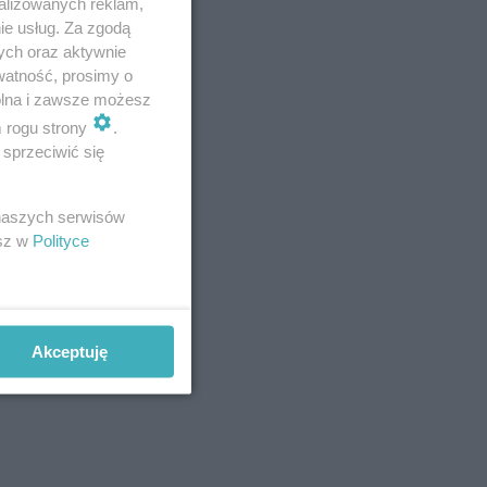
alizowanych reklam,
ie usług. Za zgodą
ych oraz aktywnie
watność, prosimy o
wolna i zawsze możesz
m rogu strony
.
m w
sprzeciwić się
kim im.
 naszych serwisów
esz w
Polityce
arodowych,
ramienia
Akceptuję