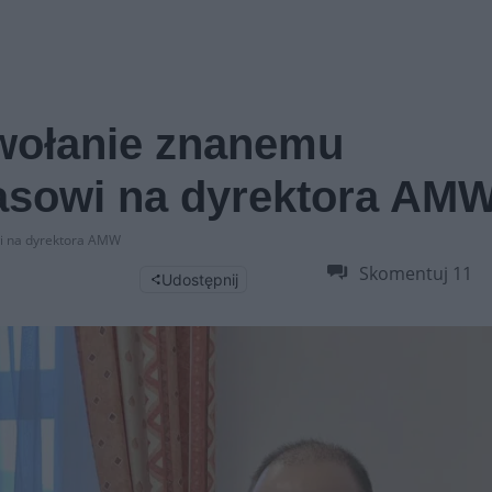
wołanie znanemu
asowi na dyrektora AM
i na dyrektora AMW
Skomentuj
11
Udostępnij