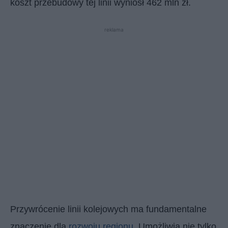
koszt przebudowy tej linii wyniósł 462 mln zł.
reklama
Przywrócenie linii kolejowych ma fundamentalne
znaczenie dla
rozwoju regionu
. Umożliwia nie tylko