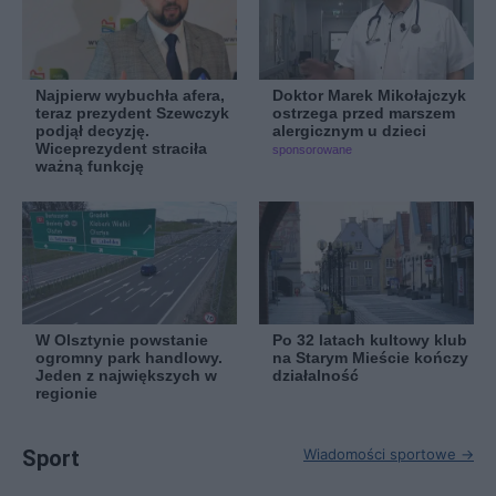
Najpierw wybuchła afera,
Doktor Marek Mikołajczyk
teraz prezydent Szewczyk
ostrzega przed marszem
podjął decyzję.
alergicznym u dzieci
Wiceprezydent straciła
sponsorowane
ważną funkcję
W Olsztynie powstanie
Po 32 latach kultowy klub
ogromny park handlowy.
na Starym Mieście kończy
Jeden z największych w
działalność
regionie
Sport
Wiadomości sportowe →