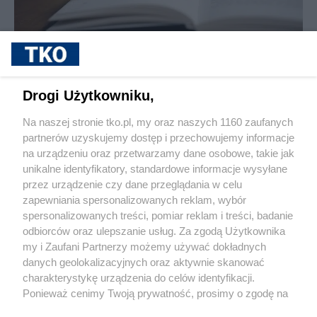
sponsorowane
Dlaczego warto kupować okulary do
czytania hurtowo? Korzyści dla sklepów i
Drogi Użytkowniku,
salonów optycznych
Na naszej stronie tko.pl, my oraz naszych 1160 zaufanych
partnerów uzyskujemy dostęp i przechowujemy informacje
Pokaż więcej
na urządzeniu oraz przetwarzamy dane osobowe, takie jak
unikalne identyfikatory, standardowe informacje wysyłane
przez urządzenie czy dane przeglądania w celu
zapewniania spersonalizowanych reklam, wybór
spersonalizowanych treści, pomiar reklam i treści, badanie
odbiorców oraz ulepszanie usług. Za zgodą Użytkownika
my i Zaufani Partnerzy możemy używać dokładnych
danych geolokalizacyjnych oraz aktywnie skanować
charakterystykę urządzenia do celów identyfikacji.
Reklama
Tematy
Archiwum artykułów
Ponieważ cenimy Twoją prywatność, prosimy o zgodę na
korzystanie z tych technologii poprzez kliknięcie