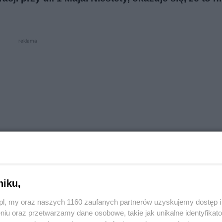
reklama
niku,
o.pl, my oraz naszych 1160 zaufanych partnerów uzyskujemy dostęp
niu oraz przetwarzamy dane osobowe, takie jak unikalne identyfikat
o Vegan