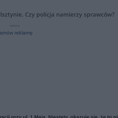
lsztynie. Czy policja namierzy sprawców?
reklama
amów reklamę
ji przy ul. 1 Maja. Niestety, okazuje się, że to n