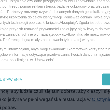
przez urządzenie czy dane przeglądania w celu zapewniania sperson
ych treści, pomiar reklam i treści, badanie odbiorców oraz ulepszan
 się w Olsztynie, została okradziona tuż przed Syl
fani Partnerzy możemy używać dokładnych danych geolokalizacyjn
tykę urządzenia do celów identyfikacji. Ponieważ cenimy Twoją pry
łaty dla pracowników oraz utrzymanie lokalu. To pie
z tych technologii poprzez kliknięcie „Akceptuję”. Zgoda jest dobro
ogli dalej funkcjonować. Otworzyli restaurację we w
ikając przycisk ustawień prywatności znajdujący się w lewym dolny
etwarzania danych nie wymagają zgody użytkownika, ale masz prawo 
wodu pandemii. Po ponownym otwarciu zamknięto ją 
. Preferencje będą miały zastosowania tylko na tej witrynie.
o pomoc. Zawsze rozwiązywali problemy samodzielnie.
szymi informacjami, abyś mógł świadomie i komfortowo korzystać z
 ponieważ to pozwalało im istnieć. Czasami jednak zda
gółowe informacje dotyczące przetwarzania Twoich danych znajdzi
s
oraz po kliknięciu w „Ustawienia”.
ę do
restauracji i ukradł wszystkie pieniądze
. Trudno 
USTAWIENIA
 jest niepewna. Wszyscy w BoNoBo traktują restaurac
ą, aby ludzie czuli się tam dobrze, aby cieszyli się
 Jako jedyna w pełni wegańska restauracja w
Olsztyni
i potraw.