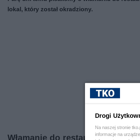
lokal, który został okradziony.
Drogi Użytkow
Na naszej stronie tk
informacje na urządze
Włamanie do restauracji BoNoB