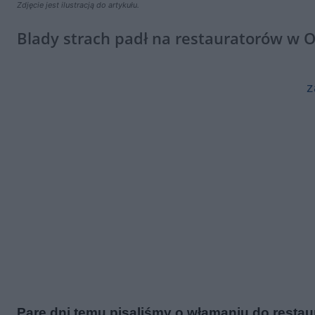
Zdjęcie jest ilustracją do artykułu.
Blady strach padł na restauratorów w O
z
Parę dni temu pisaliśmy o włamaniu do restaurac