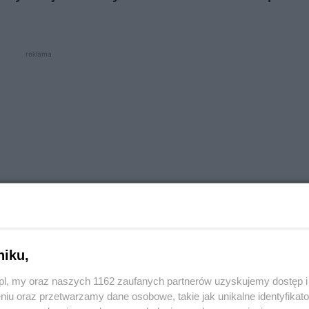
reklama
niku,
o.pl, my oraz naszych 1162 zaufanych partnerów uzyskujemy dostęp
niu oraz przetwarzamy dane osobowe, takie jak unikalne identyfikat