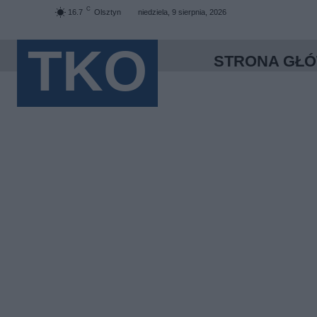
C
16.7
Olsztyn
niedziela, 9 sierpnia, 2026
TKO
STRONA GŁ