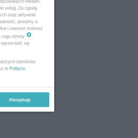
alizowanych reklam,
ie usług. Za zgodą
ych oraz aktywnie
watność, prosimy o
wolna i zawsze możesz
m rogu strony
.
sprzeciwić się
 naszych serwisów
esz w
Polityce
Akceptuję