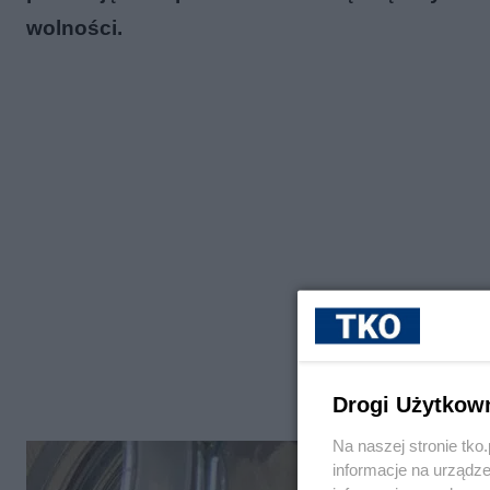
wolności.
Drogi Użytkow
Na naszej stronie tk
informacje na urządze