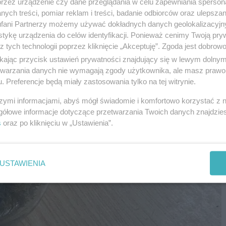
przez urządzenie czy dane przeglądania w celu zapewniania sperson
ych treści, pomiar reklam i treści, badanie odbiorców oraz ulepszan
fani Partnerzy możemy używać dokładnych danych geolokalizacyjn
tykę urządzenia do celów identyfikacji. Ponieważ cenimy Twoją pry
z tych technologii poprzez kliknięcie „Akceptuję”. Zgoda jest dobro
ikając przycisk ustawień prywatności znajdujący się w lewym dolny
etwarzania danych nie wymagają zgody użytkownika, ale masz prawo 
. Preferencje będą miały zastosowania tylko na tej witrynie.
szymi informacjami, abyś mógł świadomie i komfortowo korzystać z
gółowe informacje dotyczące przetwarzania Twoich danych znajdzi
s
oraz po kliknięciu w „Ustawienia”.
USTAWIENIA