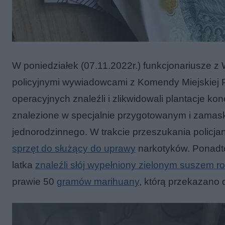
W poniedziałek (07.11.2022r.) funkcjonariusze z
policyjnymi wywiadowcami z Komendy Miejskiej P
operacyjnych znaleźli i zlikwidowali plantacje kon
znalezione w specjalnie przygotowanym i zam
jednorodzinnego. W trakcie przeszukania policjan
sprzęt do służący do uprawy
narkotyków. Ponadt
latka
znaleźli słój wypełniony zielonym suszem r
prawie 50
gramów marihuany
, którą przekazano 