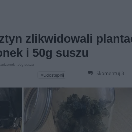
yn zlikwidowali plantac
onek i 50g suszu
sadzonek i 50g suszu
Skomentuj
3
Udostępnij