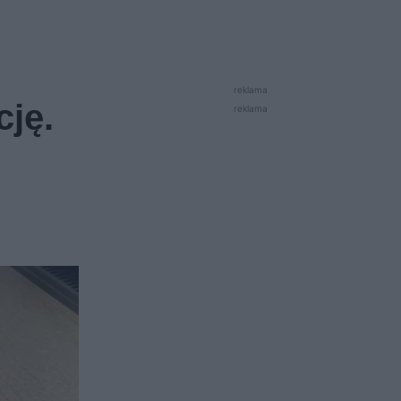
reklama
ję.
reklama