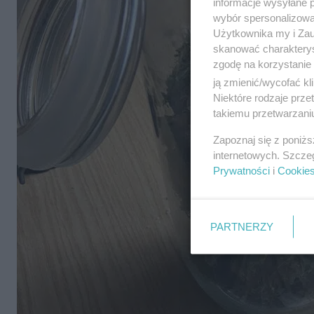
informacje wysyłane 
wybór spersonalizowan
Użytkownika my i Zau
skanować charakterys
zgodę na korzystanie 
ją zmienić/wycofać kl
Niektóre rodzaje prz
takiemu przetwarzaniu
Zapoznaj się z poniż
internetowych. Szcze
Prywatności
i
Cookie
PARTNERZY