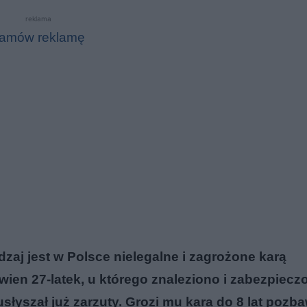
reklama
amów reklamę
zaj jest w Polsce nielegalne i zagrożone karą
wien 27-latek, u którego znaleziono i zabezpiecz
łyszał już zarzuty. Grozi mu kara do 8 lat pozba