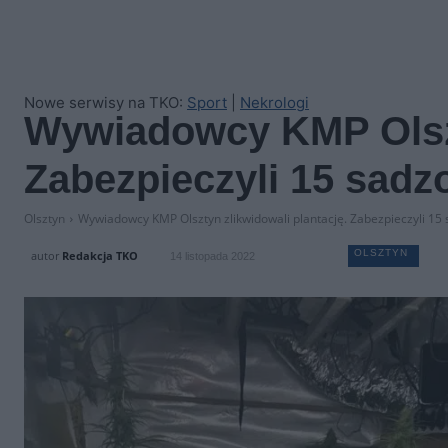
Nowe serwisy na TKO:
Sport
|
Nekrologi
Wywiadowcy KMP Olszt
Zabezpieczyli 15 sadz
Olsztyn
Wywiadowcy KMP Olsztyn zlikwidowali plantację. Zabezpieczyli 15 
OLSZTYN
autor
Redakcja TKO
14 listopada 2022