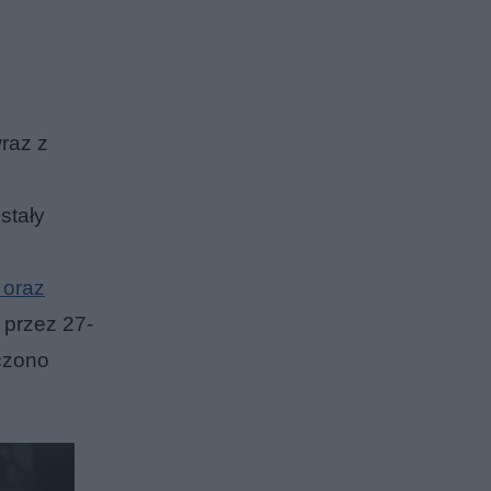
raz z
stały
 oraz
przez 27-
czono