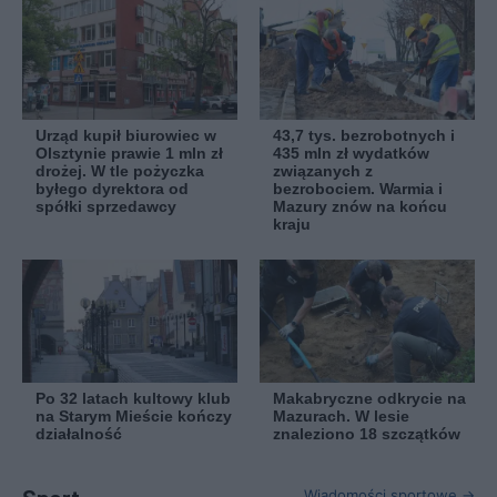
Urząd kupił biurowiec w
43,7 tys. bezrobotnych i
Olsztynie prawie 1 mln zł
435 mln zł wydatków
drożej. W tle pożyczka
związanych z
byłego dyrektora od
bezrobociem. Warmia i
spółki sprzedawcy
Mazury znów na końcu
kraju
Po 32 latach kultowy klub
Makabryczne odkrycie na
na Starym Mieście kończy
Mazurach. W lesie
działalność
znaleziono 18 szczątków
Wiadomości sportowe →