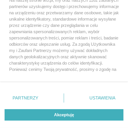
Na naszej stronie tko.pl, my oraz naszych 1162 zaufanych
partnerów uzyskujemy dostęp i przechowujemy informacje
Pokaż więcej
na urządzeniu oraz przetwarzamy dane osobowe, takie jak
unikalne identyfikatory, standardowe informacje wysyłane
przez urządzenie czy dane przeglądania w celu
zapewniania spersonalizowanych reklam, wybór
spersonalizowanych treści, pomiar reklam i treści, badanie
odbiorców oraz ulepszanie usług. Za zgodą Użytkownika
my i Zaufani Partnerzy możemy używać dokładnych
danych geolokalizacyjnych oraz aktywnie skanować
charakterystykę urządzenia do celów identyfikacji.
Reklama
Tematy
Archiwum artykułów
Ponieważ cenimy Twoją prywatność, prosimy o zgodę na
korzystanie z tych technologii poprzez kliknięcie
Archiwum wydania
Polityka Prywatności
Regulamin
„Akceptuję”. Zgoda jest dobrowolna i zawsze możesz ją
zmienić/wycofać klikając przycisk ustawień prywatności
O redakcji
Kontakt
znajdujący się w lewym dolnym rogu strony
. Niektóre
PARTNERZY
USTAWIENIA
rodzaje przetwarzania danych nie wymagają zgody
użytkownika, ale masz prawo sprzeciwić się takiemu
Strona korzysta z plików cookies w celu realizacji usług. Pozostając na niej,
przetwarzaniu. Preferencje będą miały zastosowania tylko
wyrażasz zgodę na ich wykorzystanie. Więcej informacji w polityce
Akceptuję
prywatności.
na tej witrynie.