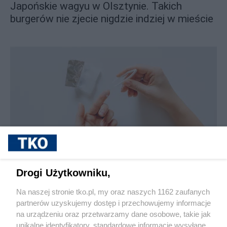
Japońskie wagyu w Olsztynie. Takich
burgerów nie zjecie nigdzie indziej w mieście
sponsorowane
Jak rozpoznać, że soczewki kontaktowe są
Drogi Użytkowniku,
źle dobrane
Na naszej stronie tko.pl, my oraz naszych 1162 zaufanych
partnerów uzyskujemy dostęp i przechowujemy informacje
Pokaż więcej
na urządzeniu oraz przetwarzamy dane osobowe, takie jak
unikalne identyfikatory, standardowe informacje wysyłane