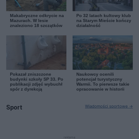
Makabryczne odkrycie na
Po 32 latach kultowy klub
Mazurach. W lesie
na Starym Mieście kończy
znaleziono 18 szczątków
działalność
Pokazał zniszczone
Naukowcy ocenili
budynki szkoły SP 33. Po
potencjał turystyczny
publikacji zdjęć wybuchł
Warmii. To pierwsze takie
spór z dyrekcją
opracowanie w historii
Sport
Wiadomości sportowe →
reklama