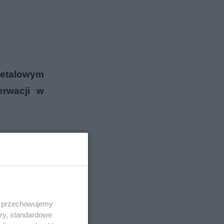
 metalowym
erwacji w
 i przechowujemy
ory, standardowe