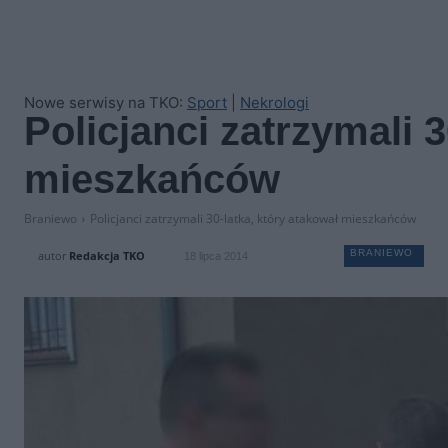
Nowe serwisy na TKO:
Sport
|
Nekrologi
Policjanci zatrzymali 3
mieszkańców
Braniewo
Policjanci zatrzymali 30-latka, który atakował mieszkańców
BRANIEWO
autor
Redakcja TKO
18 lipca 2014