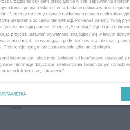
przez urządzenie czy dane przeglądania w celu zapewniania sperson
ych treści, pomiar reklam i treści, badanie odbiorców oraz ulepszan
fani Partnerzy możemy używać dokładnych danych geolokalizacyjn
tykę urządzenia do celów identyfikacji. Ponieważ cenimy Twoją pry
z tych technologii poprzez kliknięcie „Akceptuję”. Zgoda jest dobro
ikając przycisk ustawień prywatności znajdujący się w lewym dolny
etwarzania danych nie wymagają zgody użytkownika, ale masz prawo 
nostki policji został poinformowany przez mieszkańc
. Preferencje będą miały zastosowania tylko na tej witrynie.
 Funkcjonariusze natychmiast pojechali we wskazan
szymi informacjami, abyś mógł świadomie i komfortowo korzystać z
gółowe informacje dotyczące przetwarzania Twoich danych znajdzi
s
oraz po kliknięciu w „Ustawienia”.
i ruszył wprost na policjantów. Funkcjonariusz
resora, a następnie przewieźli do jednostki.
USTAWIENIA
reklama