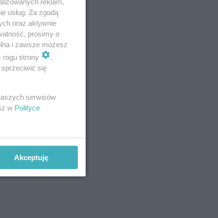
alizowanych reklam,
ie usług. Za zgodą
ych oraz aktywnie
watność, prosimy o
wolna i zawsze możesz
m rogu strony
.
sprzeciwić się
ów miasta,
e miejsce,
 naszych serwisów
esz w
Polityce
e używając
Akceptuję