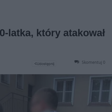
0-latka, który atakował
Skomentuj
0
Udostępnij