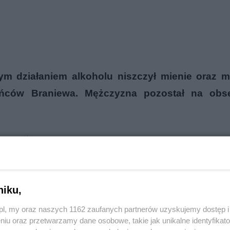
ilnym działaniem alkoholu niszczył mienie oraz
ańców Braniewa. Mężczyzna pozostał na obs
reklama
niku,
o.pl, my oraz naszych 1162 zaufanych partnerów uzyskujemy dostęp
niu oraz przetwarzamy dane osobowe, takie jak unikalne identyfikat