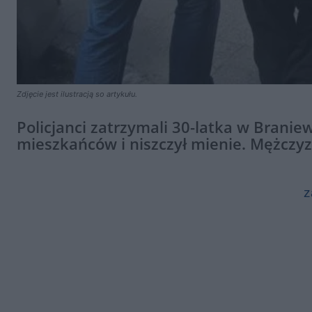
Zdjęcie jest ilustracją so artykułu.
Policjanci zatrzymali 30-latka w Brani
mieszkańców i niszczył mienie. Mężczyzn
z