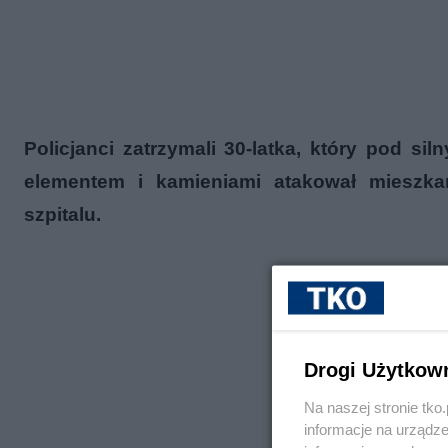
Policjanci zatrzymali 30-latka, który pod s
elementem i kamieniami atakował mieszk
szpitalu.
Drogi Użytkow
Na naszej stronie tk
informacje na urządze