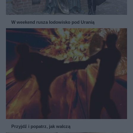
W weekend rusza lodowisko pod Uranią
Przyjdź i popatrz, jak walczą