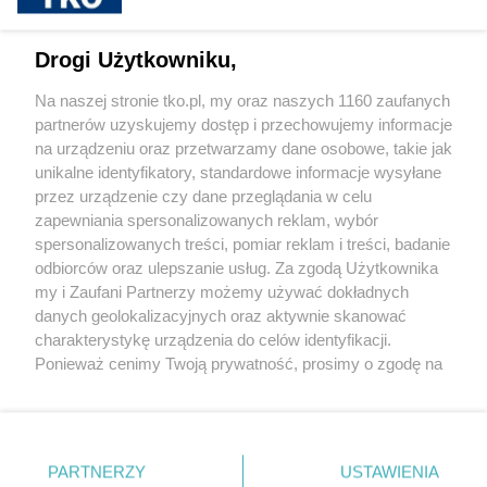
Cukrzyca – cicha epidemia, która
przyspiesza. Nowe wyzwania, nowe
możliwości leczenia i rosnąca rola
Drogi Użytkowniku,
profilaktyki
Na naszej stronie tko.pl, my oraz naszych 1160 zaufanych
partnerów uzyskujemy dostęp i przechowujemy informacje
Pokaż więcej
na urządzeniu oraz przetwarzamy dane osobowe, takie jak
unikalne identyfikatory, standardowe informacje wysyłane
przez urządzenie czy dane przeglądania w celu
zapewniania spersonalizowanych reklam, wybór
spersonalizowanych treści, pomiar reklam i treści, badanie
odbiorców oraz ulepszanie usług. Za zgodą Użytkownika
my i Zaufani Partnerzy możemy używać dokładnych
danych geolokalizacyjnych oraz aktywnie skanować
charakterystykę urządzenia do celów identyfikacji.
Reklama
Tematy
Archiwum artykułów
Ponieważ cenimy Twoją prywatność, prosimy o zgodę na
korzystanie z tych technologii poprzez kliknięcie
Archiwum wydania
Polityka Prywatności
Regulamin
„Akceptuję”. Zgoda jest dobrowolna i zawsze możesz ją
zmienić/wycofać klikając przycisk ustawień prywatności
O redakcji
Kontakt
znajdujący się w lewym dolnym rogu strony
. Niektóre
PARTNERZY
USTAWIENIA
rodzaje przetwarzania danych nie wymagają zgody