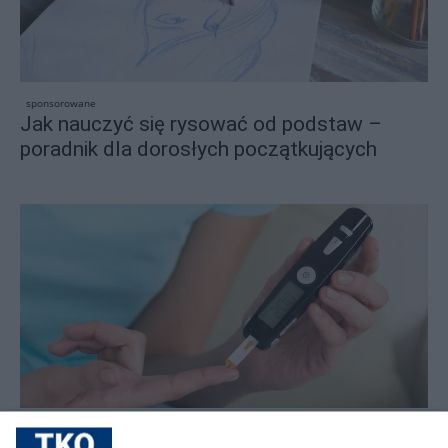
sponsorowane
Jak nauczyć się rysować od podstaw –
poradnik dla dorosłych początkujących
sponsorowane