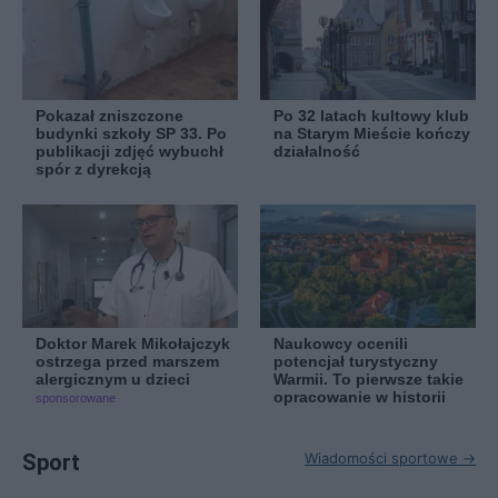
Pokazał zniszczone
Po 32 latach kultowy klub
budynki szkoły SP 33. Po
na Starym Mieście kończy
publikacji zdjęć wybuchł
działalność
spór z dyrekcją
Doktor Marek Mikołajczyk
Naukowcy ocenili
ostrzega przed marszem
potencjał turystyczny
alergicznym u dzieci
Warmii. To pierwsze takie
opracowanie w historii
sponsorowane
Sport
Wiadomości sportowe →