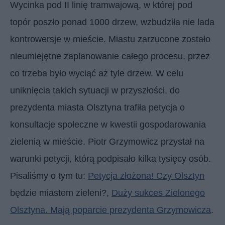
Wycinka pod II linię tramwajową, w której pod
topór poszło ponad 1000 drzew, wzbudziła nie lada
kontrowersje w mieście. Miastu zarzucone zostało
nieumiejętne zaplanowanie całego procesu, przez
co trzeba było wyciąć aż tyle drzew. W celu
uniknięcia takich sytuacji w przyszłości, do
prezydenta miasta Olsztyna trafiła petycja o
konsultacje społeczne w kwestii gospodarowania
zielenią w mieście. Piotr Grzymowicz przystał na
warunki petycji, którą podpisało kilka tysięcy osób.
Pisaliśmy o tym tu:
Petycja złożona! Czy
Olsztyn
będzie miastem zieleni?,
Duży sukces Zielonego
Olsztyna. Mają poparcie prezydenta Grzymowicza
.