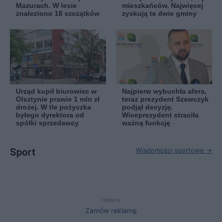
Mazurach. W lesie
mieszkańców. Najwięcej
znaleziono 18 szczątków
zyskują te dwie gminy
Urząd kupił biurowiec w
Najpierw wybuchła afera,
Olsztynie prawie 1 mln zł
teraz prezydent Szewczyk
drożej. W tle pożyczka
podjął decyzję.
byłego dyrektora od
Wiceprezydent straciła
spółki sprzedawcy
ważną funkcję
Sport
Wiadomości sportowe →
reklama
Zamów reklamę