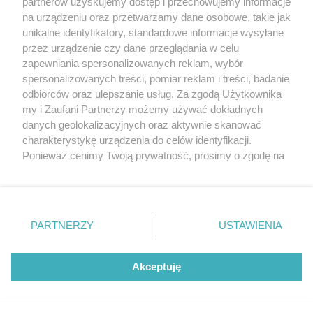
partnerów uzyskujemy dostęp i przechowujemy informacje
na urządzeniu oraz przetwarzamy dane osobowe, takie jak
sponsorowane
unikalne identyfikatory, standardowe informacje wysyłane
Jak rozpoznać, że soczewki kontaktowe są
przez urządzenie czy dane przeglądania w celu
źle dobrane
zapewniania spersonalizowanych reklam, wybór
spersonalizowanych treści, pomiar reklam i treści, badanie
odbiorców oraz ulepszanie usług. Za zgodą Użytkownika
my i Zaufani Partnerzy możemy używać dokładnych
danych geolokalizacyjnych oraz aktywnie skanować
charakterystykę urządzenia do celów identyfikacji.
Ponieważ cenimy Twoją prywatność, prosimy o zgodę na
korzystanie z tych technologii poprzez kliknięcie
„Akceptuję”. Zgoda jest dobrowolna i zawsze możesz ją
zmienić/wycofać klikając przycisk ustawień prywatności
znajdujący się w lewym dolnym rogu strony
. Niektóre
PARTNERZY
USTAWIENIA
rodzaje przetwarzania danych nie wymagają zgody
użytkownika, ale masz prawo sprzeciwić się takiemu
sponsorowane
przetwarzaniu. Preferencje będą miały zastosowania tylko
Akceptuję
TOP 4 kierunki na wakacje z dziećmi. Który
na tej witrynie.
będzie najlepszy dla Twojej rodziny?
Zapoznaj się z poniższymi informacjami, abyś mógł