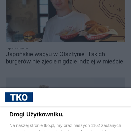
sponsorowane
Japońskie wagyu w Olsztynie. Takich
burgerów nie zjecie nigdzie indziej w mieście
Drogi Użytkowniku,
Na naszej stronie tko.pl, my oraz naszych 1162 zaufanych