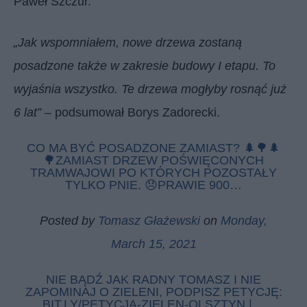
Paweł Szczur.
„Jak wspomniałem, nowe drzewa zostaną
posadzone także w zakresie budowy I etapu. To
wyjaśnia wszystko. Te drzewa mogłyby rosnąć już
6 lat”
– podsumował Borys Zadorecki.
CO MA BYĆ POSADZONE ZAMIAST? 🌲🌳🌲
🌳ZAMIAST DRZEW POŚWIĘCONYCH
TRAMWAJOWI PO KTÓRYCH POZOSTAŁY
TYLKO PNIE. 😞PRAWIE 900…
Posted by
Tomasz Głażewski
on
Monday,
March 15, 2021
NIE BĄDŹ JAK RADNY TOMASZ I NIE
ZAPOMINAJ O ZIELENI, PODPISZ PETYCJĘ:
BIT.LY/PETYCJA-ZIELEN-OLSZTYN |…