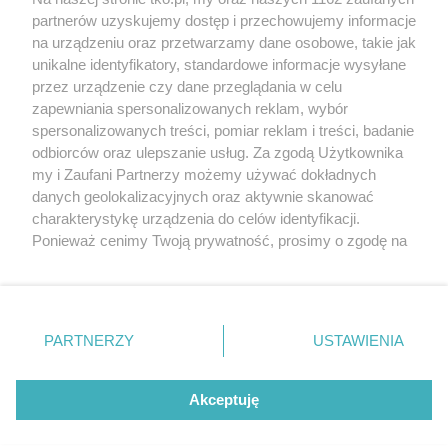
partnerów uzyskujemy dostęp i przechowujemy informacje
Pokaż więcej
na urządzeniu oraz przetwarzamy dane osobowe, takie jak
unikalne identyfikatory, standardowe informacje wysyłane
przez urządzenie czy dane przeglądania w celu
zapewniania spersonalizowanych reklam, wybór
spersonalizowanych treści, pomiar reklam i treści, badanie
odbiorców oraz ulepszanie usług. Za zgodą Użytkownika
my i Zaufani Partnerzy możemy używać dokładnych
danych geolokalizacyjnych oraz aktywnie skanować
charakterystykę urządzenia do celów identyfikacji.
Reklama
Tematy
Archiwum artykułów
Ponieważ cenimy Twoją prywatność, prosimy o zgodę na
korzystanie z tych technologii poprzez kliknięcie
Archiwum wydania
Polityka Prywatności
Regulamin
„Akceptuję”. Zgoda jest dobrowolna i zawsze możesz ją
zmienić/wycofać klikając przycisk ustawień prywatności
O redakcji
Kontakt
znajdujący się w lewym dolnym rogu strony
. Niektóre
PARTNERZY
USTAWIENIA
rodzaje przetwarzania danych nie wymagają zgody
użytkownika, ale masz prawo sprzeciwić się takiemu
Strona korzysta z plików cookies w celu realizacji usług. Pozostając na niej,
przetwarzaniu. Preferencje będą miały zastosowania tylko
Akceptuję
wyrażasz zgodę na ich wykorzystanie. Więcej informacji w polityce
prywatności.
na tej witrynie.