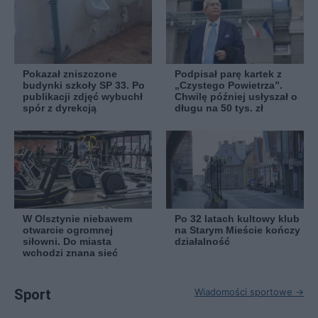
Pokazał zniszczone
Podpisał parę kartek z
budynki szkoły SP 33. Po
„Czystego Powietrza”.
publikacji zdjęć wybuchł
Chwilę później usłyszał o
spór z dyrekcją
długu na 50 tys. zł
W Olsztynie niebawem
Po 32 latach kultowy klub
otwarcie ogromnej
na Starym Mieście kończy
siłowni. Do miasta
działalność
wchodzi znana sieć
Sport
Wiadomości sportowe →