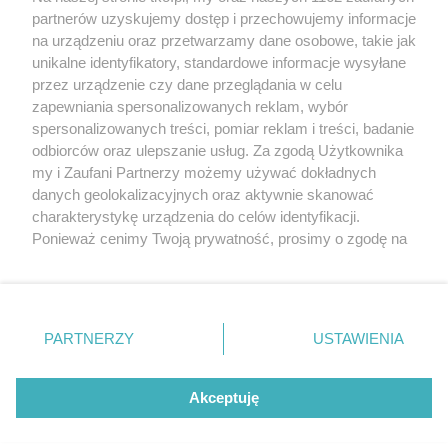
partnerów uzyskujemy dostęp i przechowujemy informacje
Pokaż więcej
na urządzeniu oraz przetwarzamy dane osobowe, takie jak
unikalne identyfikatory, standardowe informacje wysyłane
przez urządzenie czy dane przeglądania w celu
zapewniania spersonalizowanych reklam, wybór
spersonalizowanych treści, pomiar reklam i treści, badanie
odbiorców oraz ulepszanie usług. Za zgodą Użytkownika
my i Zaufani Partnerzy możemy używać dokładnych
danych geolokalizacyjnych oraz aktywnie skanować
charakterystykę urządzenia do celów identyfikacji.
Reklama
Tematy
Archiwum artykułów
Ponieważ cenimy Twoją prywatność, prosimy o zgodę na
korzystanie z tych technologii poprzez kliknięcie
Archiwum wydania
Polityka Prywatności
Regulamin
„Akceptuję”. Zgoda jest dobrowolna i zawsze możesz ją
zmienić/wycofać klikając przycisk ustawień prywatności
O redakcji
Kontakt
znajdujący się w lewym dolnym rogu strony
. Niektóre
PARTNERZY
USTAWIENIA
rodzaje przetwarzania danych nie wymagają zgody
użytkownika, ale masz prawo sprzeciwić się takiemu
Strona korzysta z plików cookies w celu realizacji usług. Pozostając na niej,
przetwarzaniu. Preferencje będą miały zastosowania tylko
Akceptuję
wyrażasz zgodę na ich wykorzystanie. Więcej informacji w polityce
prywatności.
na tej witrynie.