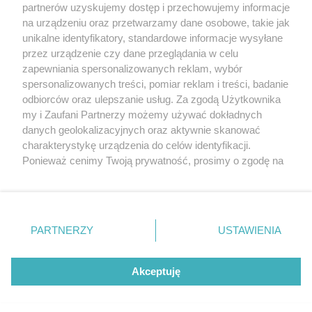
partnerów uzyskujemy dostęp i przechowujemy informacje
Pokaż więcej
na urządzeniu oraz przetwarzamy dane osobowe, takie jak
unikalne identyfikatory, standardowe informacje wysyłane
przez urządzenie czy dane przeglądania w celu
zapewniania spersonalizowanych reklam, wybór
spersonalizowanych treści, pomiar reklam i treści, badanie
odbiorców oraz ulepszanie usług. Za zgodą Użytkownika
my i Zaufani Partnerzy możemy używać dokładnych
danych geolokalizacyjnych oraz aktywnie skanować
charakterystykę urządzenia do celów identyfikacji.
Reklama
Tematy
Archiwum artykułów
Ponieważ cenimy Twoją prywatność, prosimy o zgodę na
korzystanie z tych technologii poprzez kliknięcie
Archiwum wydania
Polityka Prywatności
Regulamin
„Akceptuję”. Zgoda jest dobrowolna i zawsze możesz ją
zmienić/wycofać klikając przycisk ustawień prywatności
O redakcji
Kontakt
znajdujący się w lewym dolnym rogu strony
. Niektóre
PARTNERZY
USTAWIENIA
rodzaje przetwarzania danych nie wymagają zgody
użytkownika, ale masz prawo sprzeciwić się takiemu
Strona korzysta z plików cookies w celu realizacji usług. Pozostając na niej,
przetwarzaniu. Preferencje będą miały zastosowania tylko
wyrażasz zgodę na ich wykorzystanie. Więcej informacji w polityce
Akceptuję
prywatności.
na tej witrynie.