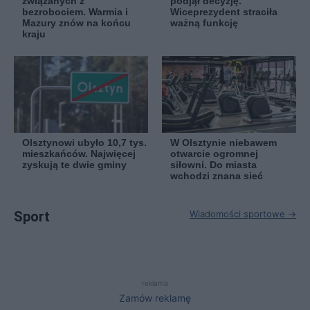
związanych z
podjął decyzję.
bezrobociem. Warmia i
Wiceprezydent straciła
Mazury znów na końcu
ważną funkcję
kraju
Olsztynowi ubyło 10,7 tys.
W Olsztynie niebawem
mieszkańców. Najwięcej
otwarcie ogromnej
zyskują te dwie gminy
siłowni. Do miasta
wchodzi znana sieć
Sport
Wiadomości sportowe →
reklama
Zamów reklamę