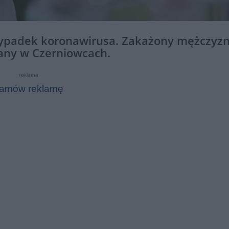
zypadek koronawirusa. Zakażony mężczyz
wany w Czerniowcach.
reklama
amów reklamę