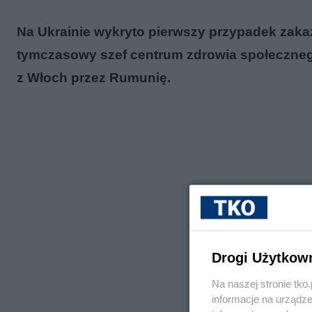
Na Ukrainie wykryto pierwszy przypadek zak
tymczasowy szef centrum zdrowia społeczneg
z Włoch przez Rumunię.
Drogi Użytkow
Na naszej stronie tk
informacje na urządze