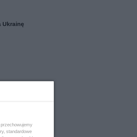
 Ukrainę
 i przechowujemy
ory, standardowe