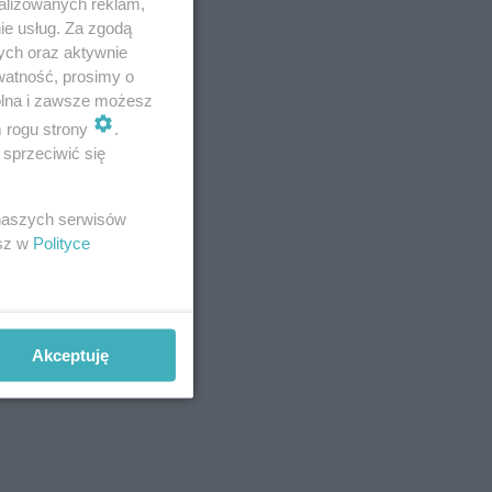
alizowanych reklam,
ie usług. Za zgodą
ych oraz aktywnie
owce na
watność, prosimy o
wolna i zawsze możesz
m rogu strony
.
sprzeciwić się
 naszych serwisów
esz w
Polityce
Akceptuję