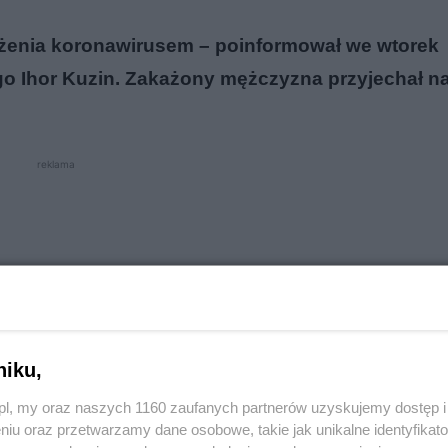
ażenia
korona
wirusem – poinformował we wtorek
o Ihor Kuzin. Zakażony mężczyzna przyjechał na
reklama
niku,
o.pl, my oraz naszych 1160 zaufanych partnerów uzyskujemy dostęp
niu oraz przetwarzamy dane osobowe, takie jak unikalne identyfikat