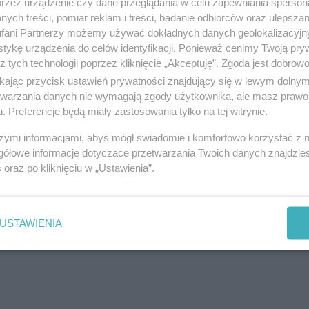
przez urządzenie czy dane przeglądania w celu zapewniania sperson
ych treści, pomiar reklam i treści, badanie odbiorców oraz ulepszan
fani Partnerzy możemy używać dokładnych danych geolokalizacyjn
 został hospitalizowany w sobotę w mieście Czerni
tykę urządzenia do celów identyfikacji. Ponieważ cenimy Twoją pry
z tych technologii poprzez kliknięcie „Akceptuję”. Zgoda jest dobro
ikając przycisk ustawień prywatności znajdujący się w lewym dolny
etwarzania danych nie wymagają zgody użytkownika, ale masz prawo 
reklama
. Preferencje będą miały zastosowania tylko na tej witrynie.
amów reklamę
szymi informacjami, abyś mógł świadomie i komfortowo korzystać z
gółowe informacje dotyczące przetwarzania Twoich danych znajdzi
s
oraz po kliknięciu w „Ustawienia”.
USTAWIENIA