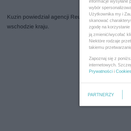
informacje wysyłane 
wybór spersonalizowan
Użytkownika my i Zau
Kuzin powiedział agencji Reutera, że mężczyzna
skanować charakterys
wschodzie kraju.
zgodę na korzystanie 
ją zmienić/wycofać kl
Niektóre rodzaje prz
takiemu przetwarzaniu
z
Zapoznaj się z poniż
internetowych. Szcze
Prywatności
i
Cookie
PARTNERZY