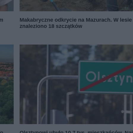
em
Makabryczne odkrycie na Mazurach. W lesie
znaleziono 18 szczątków
To
Olsztynowi ubyło 10,7 tys. mieszkańców. Na