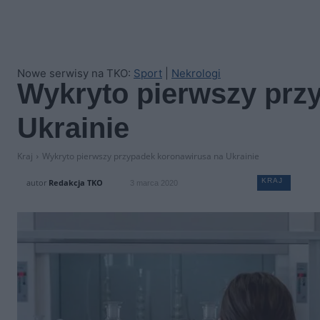
Nowe serwisy na TKO:
Sport
|
Nekrologi
Wykryto pierwszy prz
Ukrainie
Kraj
Wykryto pierwszy przypadek koronawirusa na Ukrainie
KRAJ
autor
Redakcja TKO
3 marca 2020