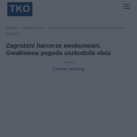
TKO
Główna
Wiadomości
Zagrożeni harcerze ewakuowani. Gwałtowna
pogoda...
Zagrożeni harcerze ewakuowani.
Gwałtowna pogoda uszkodziła obóz
reklama
Zamów reklamę