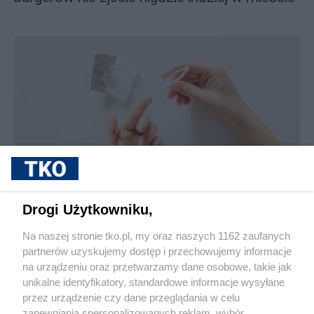
sponsorowane
Jak rozpoznać, że soczewki kontaktowe są
Drogi Użytkowniku,
źle dobrane
Na naszej stronie tko.pl, my oraz naszych 1162 zaufanych
partnerów uzyskujemy dostęp i przechowujemy informacje
Pokaż więcej
na urządzeniu oraz przetwarzamy dane osobowe, takie jak
unikalne identyfikatory, standardowe informacje wysyłane
przez urządzenie czy dane przeglądania w celu
zapewniania spersonalizowanych reklam, wybór