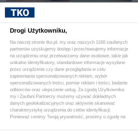
sponsorowane
Cukrzyca – cicha epidemia, która
przyspiesza. Nowe wyzwania, nowe
możliwości leczenia i rosnąca rola
Drogi Użytkowniku,
profilaktyki
Na naszej stronie tko.pl, my oraz naszych 1160 zaufanych
partnerów uzyskujemy dostęp i przechowujemy informacje
Pokaż więcej
na urządzeniu oraz przetwarzamy dane osobowe, takie jak
unikalne identyfikatory, standardowe informacje wysyłane
przez urządzenie czy dane przeglądania w celu
zapewniania spersonalizowanych reklam, wybór
spersonalizowanych treści, pomiar reklam i treści, badanie
odbiorców oraz ulepszanie usług. Za zgodą Użytkownika
my i Zaufani Partnerzy możemy używać dokładnych
danych geolokalizacyjnych oraz aktywnie skanować
charakterystykę urządzenia do celów identyfikacji.
Reklama
Tematy
Archiwum artykułów
Ponieważ cenimy Twoją prywatność, prosimy o zgodę na
korzystanie z tych technologii poprzez kliknięcie
Archiwum wydania
Polityka Prywatności
Regulamin
„Akceptuję”. Zgoda jest dobrowolna i zawsze możesz ją
zmienić/wycofać klikając przycisk ustawień prywatności