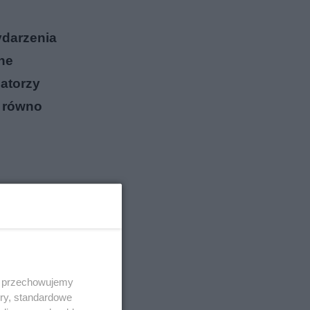
ydarzenia
ne
zatorzy
e równo
 i przechowujemy
ory, standardowe