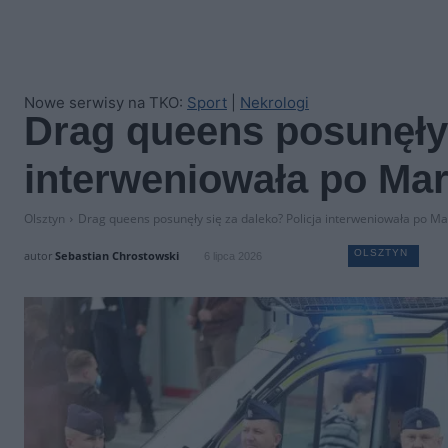
Nowe serwisy na TKO:
Sport
|
Nekrologi
Drag queens posunęły 
interweniowała po Ma
Olsztyn
Drag queens posunęły się za daleko? Policja interweniowała po M
OLSZTYN
autor
Sebastian Chrostowski
6 lipca 2026