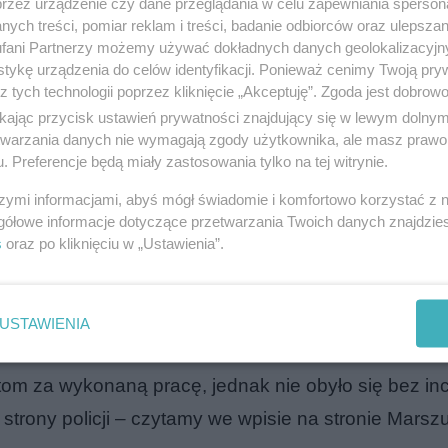
przez urządzenie czy dane przeglądania w celu zapewniania sperson
ych treści, pomiar reklam i treści, badanie odbiorców oraz ulepszan
fani Partnerzy możemy używać dokładnych danych geolokalizacyjn
tykę urządzenia do celów identyfikacji. Ponieważ cenimy Twoją pry
z tych technologii poprzez kliknięcie „Akceptuję”. Zgoda jest dobro
ikając przycisk ustawień prywatności znajdujący się w lewym dolny
ło trzystu osób. Uczestnicy szli przez centrum
Olsz
etwarzania danych nie wymagają zgody użytkownika, ale masz prawo 
. Preferencje będą miały zastosowania tylko na tej witrynie.
ało spokojny przebieg. Nad jego bezpieczeństwem 
bliżu miejsca rozpoczęcia marszu, zgromadziła się gr
szymi informacjami, abyś mógł świadomie i komfortowo korzystać z
gółowe informacje dotyczące przetwarzania Twoich danych znajdzi
hpolskiej. Tłum wykrzykiwał hasła skierowane prze
s
oraz po kliknięciu w „Ustawienia”.
USTAWIENIA
 policja próbowała ukarać organi
om za wykonaną pracę, jednak nie obyło się bez in
strony policji – czytamy we wpisie na stronie Marsz