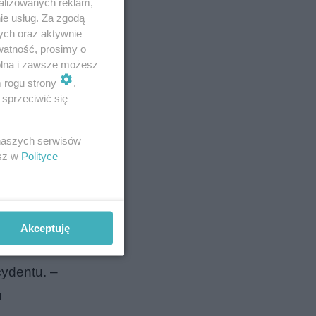
alizowanych reklam,
ie usług. Za zgodą
ych oraz aktywnie
watność, prosimy o
wolna i zawsze możesz
m rogu strony
.
tyna z
sprzeciwić się
czuwała
upa z
 naszych serwisów
esz w
Polityce
ciwko
Akceptuję
zatorkę
cydentu. –
u