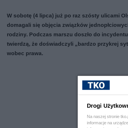
W sobotę (4 lipca) już po raz szósty ulicami
domagali się objęcia związków jednopłciowych
rodziny. Podczas marszu doszło do incydentu 
twierdzą, że doświadczyli „bardzo przykrej sy
wobec prawa.
Drogi Użytkow
Na naszej stronie tk
informacje na urządze