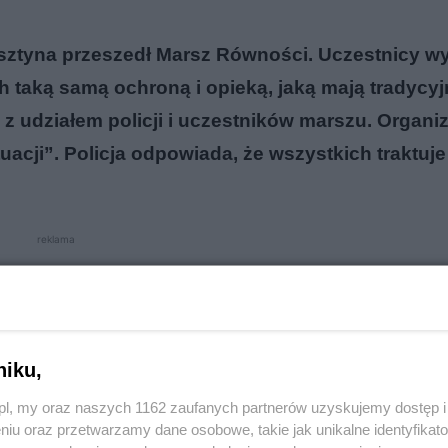
 Olsztyna przeszedł Marsz Równości. Uczestnicy w
 taką samą ochroną i opieką, jaką mają tradycyj
z udziałem policji i uczestników marszu. Organi
tuacji”. Policja odpowiada, że wszystkich traktuj
reklama
niku,
o.pl, my oraz naszych 1162 zaufanych partnerów uzyskujemy dostęp
niu oraz przetwarzamy dane osobowe, takie jak unikalne identyfikat