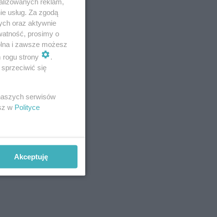
alizowanych reklam,
ie usług. Za zgodą
erowca
ych oraz aktywnie
watność, prosimy o
wolna i zawsze możesz
m rogu strony
.
sprzeciwić się
 było
 naszych serwisów
esz w
Polityce
Akceptuję