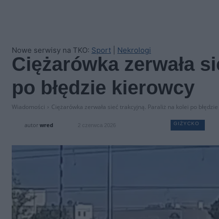
Nowe serwisy na TKO:
Sport
|
Nekrologi
Ciężarówka zerwała sie
po błędzie kierowcy
Wiadomości
Ciężarówka zerwała sieć trakcyjną. Paraliż na kolei po błędzi
GIŻYCKO
autor
wred
2 czerwca 2026