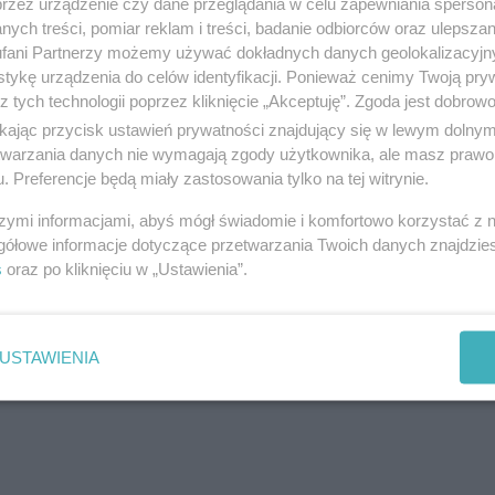
przez urządzenie czy dane przeglądania w celu zapewniania sperson
ych treści, pomiar reklam i treści, badanie odbiorców oraz ulepszan
ździe kolejowo-drogowym kategorii A w Giżycku.
Ki
fani Partnerzy możemy używać dokładnych danych geolokalizacyjn
tykę urządzenia do celów identyfikacji. Ponieważ cenimy Twoją pry
odniesionym wysięgnikiem hydraulicznego dźwigu
z tych technologii poprzez kliknięcie „Akceptuję”. Zgoda jest dobro
a sieci trakcyjnej.
ikając przycisk ustawień prywatności znajdujący się w lewym dolny
etwarzania danych nie wymagają zgody użytkownika, ale masz prawo 
. Preferencje będą miały zastosowania tylko na tej witrynie.
miastowe wstrzymanie ruchu kolejowego. Konieczne
j dla podróżnych oraz skierowanie na miejsce
szymi informacjami, abyś mógł świadomie i komfortowo korzystać z
gółowe informacje dotyczące przetwarzania Twoich danych znajdzi
wadził prace naprawcze.
s
oraz po kliknięciu w „Ustawienia”.
reklama
USTAWIENIA