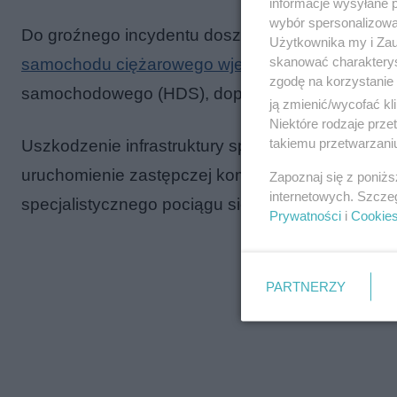
informacje wysyłane 
wybór spersonalizowan
Do groźnego incydentu doszło 26 maja na przeje
Użytkownika my i Zau
skanować charakterys
samochodu ciężarowego wjechał na przejazd
z p
zgodę na korzystanie 
samochodowego (HDS), doprowadzając do zerwani
ją zmienić/wycofać kl
Niektóre rodzaje prz
takiemu przetwarzaniu
Uszkodzenie infrastruktury spowodowało natych
uruchomienie zastępczej komunikacji autobusowe
Zapoznaj się z poniż
internetowych. Szcze
specjalistycznego pociągu sieciowego, który pro
Prywatności
i
Cookie
PARTNERZY