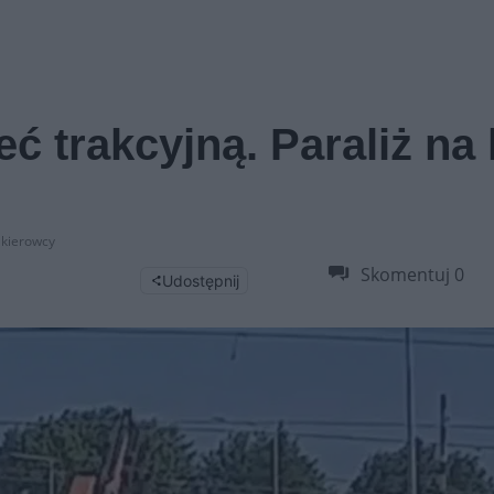
ć trakcyjną. Paraliż na 
e kierowcy
Skomentuj
0
Udostępnij