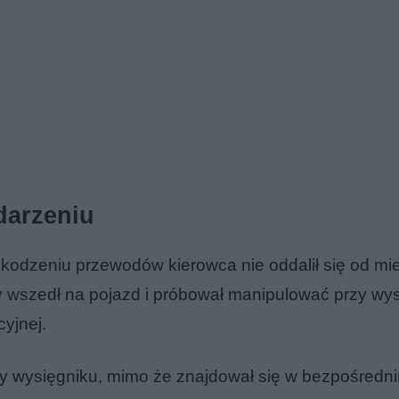
darzeniu
zkodzeniu przewodów kierowca nie oddalił się od mi
ury wszedł na pojazd i próbował manipulować przy wy
cyjnej.
przy wysięgniku, mimo że znajdował się w bezpośredn