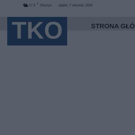
C
17.3
Olsztyn
piątek, 7 sierpnia, 2026
TKO
STRONA GŁ