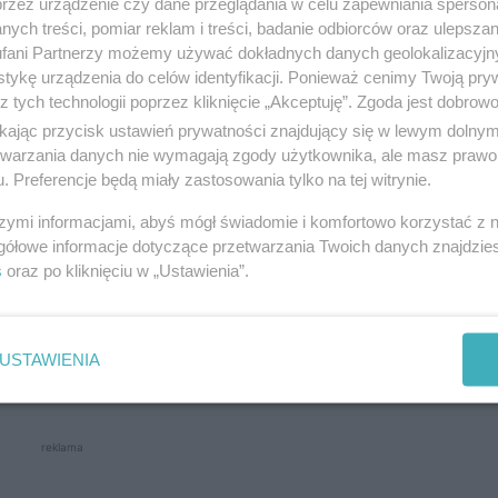
przez urządzenie czy dane przeglądania w celu zapewniania sperson
ych treści, pomiar reklam i treści, badanie odbiorców oraz ulepszan
fani Partnerzy możemy używać dokładnych danych geolokalizacyjn
tykę urządzenia do celów identyfikacji. Ponieważ cenimy Twoją pry
z tych technologii poprzez kliknięcie „Akceptuję”. Zgoda jest dobro
ikając przycisk ustawień prywatności znajdujący się w lewym dolny
dyżurnego Straży Ochrony Kolei 29 stycznia. Mundu
etwarzania danych nie wymagają zgody użytkownika, ale masz prawo 
ynku ujęli sprawcę dewastacji. Mężczyzna nie zdąży
. Preferencje będą miały zastosowania tylko na tej witrynie.
szymi informacjami, abyś mógł świadomie i komfortowo korzystać z
gółowe informacje dotyczące przetwarzania Twoich danych znajdzi
s
oraz po kliknięciu w „Ustawienia”.
powodowane zniszczeniem infrastruktury na 2500 zło
USTAWIENIA
ale próbował ukraść metalowe elementy.
reklama