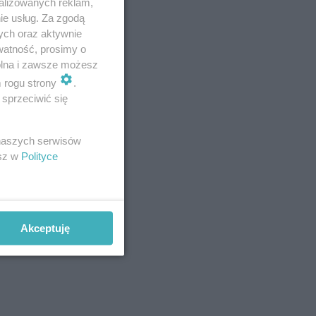
alizowanych reklam,
ie usług. Za zgodą
ych oraz aktywnie
watność, prosimy o
wolna i zawsze możesz
m rogu strony
.
rowi
sprzeciwić się
ł oddalić
 naszych serwisów
esz w
Polityce
tych.
Akceptuję