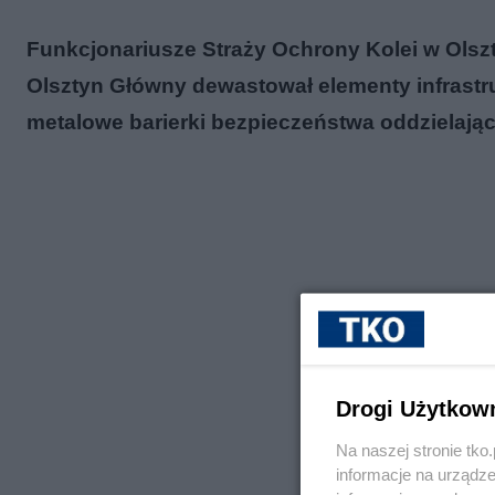
Funkcjonariusze Straży Ochrony Kolei w Olszty
Olsztyn Główny dewastował elementy infrastruk
metalowe barierki bezpieczeństwa oddzielając
Drogi Użytkow
Na naszej stronie tk
informacje na urządze