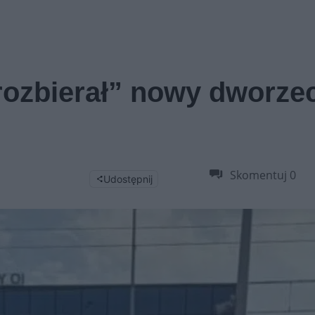
 „rozbierał” nowy dworze
Skomentuj
0
Udostępnij