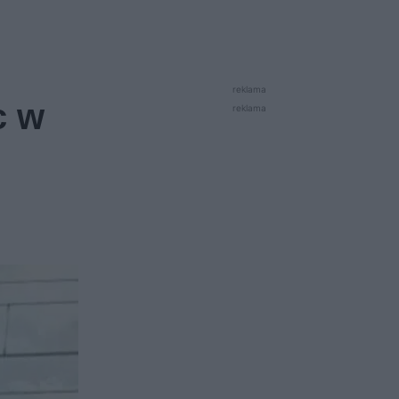
reklama
c w
reklama