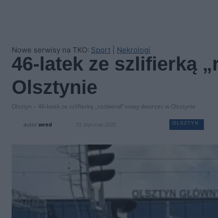
Nowe serwisy na TKO:
Sport
|
Nekrologi
46-latek ze szlifierką
Olsztynie
Olsztyn
46-latek ze szlifierką „rozbierał” nowy dworzec w Olsztynie
OLSZTYN
autor
wred
31 stycznia 2025