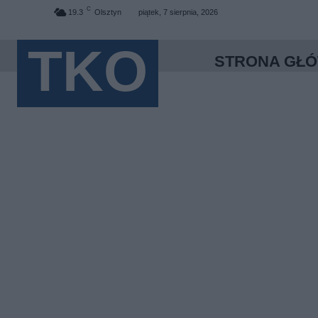
C
19.3
Olsztyn
piątek, 7 sierpnia, 2026
TKO
STRONA GŁ