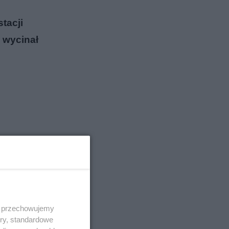
tacji
j wycinał
 i przechowujemy
ory, standardowe