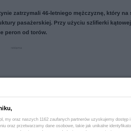
nie zatrzymali 46-letniego mężczyznę, który na s
tury pasażerskiej. Przy użyciu szlifierki kątowe
e peron od torów.
reklama
niku,
o.pl, my oraz naszych 1162 zaufanych partnerów uzyskujemy dostęp
niu oraz przetwarzamy dane osobowe, takie jak unikalne identyfikat