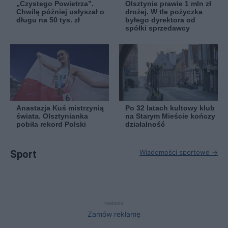
„Czystego Powietrza”.
Olsztynie prawie 1 mln zł
Chwilę później usłyszał o
drożej. W tle pożyczka
długu na 50 tys. zł
byłego dyrektora od
spółki sprzedawcy
Anastazja Kuś mistrzynią
Po 32 latach kultowy klub
świata. Olsztynianka
na Starym Mieście kończy
pobiła rekord Polski
działalność
Sport
Wiadomości sportowe →
reklama
Zamów reklamę