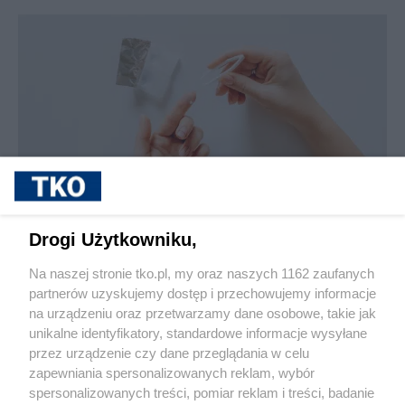
sponsorowane
Jak rozpoznać, że soczewki kontaktowe są
Drogi Użytkowniku,
źle dobrane
Na naszej stronie tko.pl, my oraz naszych 1162 zaufanych
partnerów uzyskujemy dostęp i przechowujemy informacje
Pokaż więcej
na urządzeniu oraz przetwarzamy dane osobowe, takie jak
unikalne identyfikatory, standardowe informacje wysyłane
przez urządzenie czy dane przeglądania w celu
zapewniania spersonalizowanych reklam, wybór
spersonalizowanych treści, pomiar reklam i treści, badanie