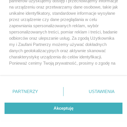
partnerów uzyskujemy dostęp i przechowujemy informacje
źle dobrane
na urządzeniu oraz przetwarzamy dane osobowe, takie jak
unikalne identyfikatory, standardowe informacje wysyłane
przez urządzenie czy dane przeglądania w celu
zapewniania spersonalizowanych reklam, wybór
spersonalizowanych treści, pomiar reklam i treści, badanie
odbiorców oraz ulepszanie usług. Za zgodą Użytkownika
my i Zaufani Partnerzy możemy używać dokładnych
danych geolokalizacyjnych oraz aktywnie skanować
charakterystykę urządzenia do celów identyfikacji.
Ponieważ cenimy Twoją prywatność, prosimy o zgodę na
korzystanie z tych technologii poprzez kliknięcie
„Akceptuję”. Zgoda jest dobrowolna i zawsze możesz ją
sponsorowane
zmienić/wycofać klikając przycisk ustawień prywatności
TOP 4 kierunki na wakacje z dziećmi. Który
znajdujący się w lewym dolnym rogu strony
. Niektóre
PARTNERZY
USTAWIENIA
będzie najlepszy dla Twojej rodziny?
rodzaje przetwarzania danych nie wymagają zgody
użytkownika, ale masz prawo sprzeciwić się takiemu
przetwarzaniu. Preferencje będą miały zastosowania tylko
Akceptuję
na tej witrynie.
Zapoznaj się z poniższymi informacjami, abyś mógł