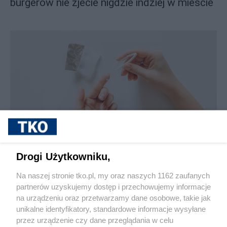
burgerów nie zjecie nigdzie indziej w mieście
sponsorowane
Jak rozpoznać, że soczewki kontaktowe są
Drogi Użytkowniku,
źle dobrane
Na naszej stronie tko.pl, my oraz naszych 1162 zaufanych
partnerów uzyskujemy dostęp i przechowujemy informacje
Pokaż więcej
na urządzeniu oraz przetwarzamy dane osobowe, takie jak
unikalne identyfikatory, standardowe informacje wysyłane
przez urządzenie czy dane przeglądania w celu