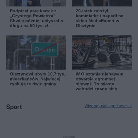
Podpisał parę kartek z
20-latek założył
„Czystego Powietrza”.
kominiarkę i napadł na
Chwilę później usłyszał o
sklep MediaExpert w
długu na 50 tys. zł
Olsztynie
Olsztynowi ubyło 10,7 tys.
W Olsztynie niebawem
mieszkańców. Najwięcej
otwarcie ogromnej
zyskują te dwie gminy
siłowni. Do miasta
wchodzi znana sieć
Sport
Wiadomości sportowe →
reklama