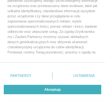
partnerów uzyskujemy dostęp i przechowujemy informacje
na urządzeniu oraz przetwarzamy dane osobowe, takie jak
unikalne identyfikatory, standardowe informacje wysyłane
przez urządzenie czy dane przeglądania w celu
zapewniania spersonalizowanych reklam, wybór
spersonalizowanych treści, pomiar reklam i treści, badanie
odbiorców oraz ulepszanie usług. Za zgodą Użytkownika
my i Zaufani Partnerzy możemy używać dokładnych
danych geolokalizacyjnych oraz aktywnie skanować
charakterystykę urządzenia do celów identyfikacji.
Ponieważ cenimy Twoją prywatność, prosimy o zgodę na
korzystanie z tych technologii poprzez kliknięcie
„Akceptuję”. Zgoda jest dobrowolna i zawsze możesz ją
zmienić/wycofać klikając przycisk ustawień prywatności
Z więzienia prosto na granicę. Czterech mężczyzn
opuściło Polskę pod przymusem
znajdujący się w lewym dolnym rogu strony
. Niektóre
PARTNERZY
USTAWIENIA
rodzaje przetwarzania danych nie wymagają zgody
użytkownika, ale masz prawo sprzeciwić się takiemu
przetwarzaniu. Preferencje będą miały zastosowania tylko
Akceptuję
na tej witrynie.
Zapoznaj się z poniższymi informacjami, abyś mógł