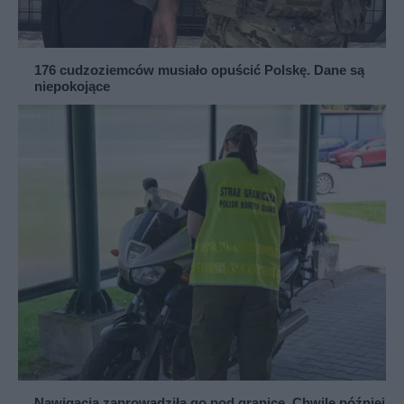
176 cudzoziemców musiało opuścić Polskę. Dane są
niepokojące
Nawigacja zaprowadziła go pod granicę. Chwilę później