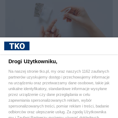
sponsorowane
Jak rozpoznać, że soczewki kontaktowe są
Drogi Użytkowniku,
źle dobrane
Na naszej stronie tko.pl, my oraz naszych 1162 zaufanych
partnerów uzyskujemy dostęp i przechowujemy informacje
Pokaż więcej
na urządzeniu oraz przetwarzamy dane osobowe, takie jak
unikalne identyfikatory, standardowe informacje wysyłane
przez urządzenie czy dane przeglądania w celu
zapewniania spersonalizowanych reklam, wybór
spersonalizowanych treści, pomiar reklam i treści, badanie
odbiorców oraz ulepszanie usług. Za zgodą Użytkownika
my i Zaufani Partnerzy możemy używać dokładnych