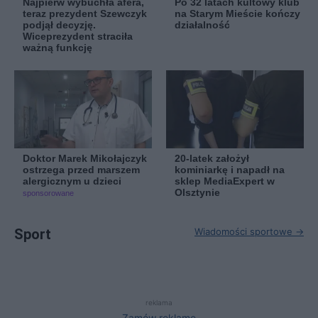
Najpierw wybuchła afera,
Po 32 latach kultowy klub
teraz prezydent Szewczyk
na Starym Mieście kończy
podjął decyzję.
działalność
Wiceprezydent straciła
ważną funkcję
Doktor Marek Mikołajczyk
20-latek założył
ostrzega przed marszem
kominiarkę i napadł na
alergicznym u dzieci
sklep MediaExpert w
Olsztynie
sponsorowane
Sport
Wiadomości sportowe →
reklama
Zamów reklamę