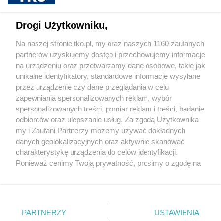
sponsorowane
Dlaczego warto kupować okulary do
czytania hurtowo? Korzyści dla sklepów i
Drogi Użytkowniku,
salonów optycznych
Na naszej stronie tko.pl, my oraz naszych 1160 zaufanych
partnerów uzyskujemy dostęp i przechowujemy informacje
Pokaż więcej
na urządzeniu oraz przetwarzamy dane osobowe, takie jak
unikalne identyfikatory, standardowe informacje wysyłane
przez urządzenie czy dane przeglądania w celu
zapewniania spersonalizowanych reklam, wybór
spersonalizowanych treści, pomiar reklam i treści, badanie
odbiorców oraz ulepszanie usług. Za zgodą Użytkownika
my i Zaufani Partnerzy możemy używać dokładnych
danych geolokalizacyjnych oraz aktywnie skanować
charakterystykę urządzenia do celów identyfikacji.
Reklama
Tematy
Archiwum artykułów
Ponieważ cenimy Twoją prywatność, prosimy o zgodę na
korzystanie z tych technologii poprzez kliknięcie
Archiwum wydania
Polityka Prywatności
Regulamin
„Akceptuję”. Zgoda jest dobrowolna i zawsze możesz ją
zmienić/wycofać klikając przycisk ustawień prywatności
O redakcji
Kontakt
znajdujący się w lewym dolnym rogu strony
. Niektóre
PARTNERZY
USTAWIENIA
rodzaje przetwarzania danych nie wymagają zgody