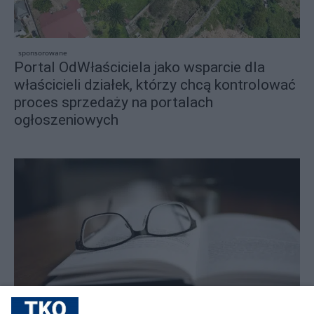
sponsorowane
Portal OdWłaściciela jako wsparcie dla
właścicieli działek, którzy chcą kontrolować
proces sprzedaży na portalach
ogłoszeniowych