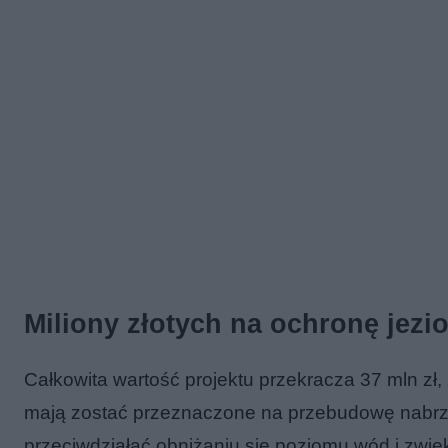
Miliony złotych na ochronę jezio
Całkowita wartość projektu przekracza 37 mln zł,
mają zostać przeznaczone na przebudowę nabrzeży
przeciwdziałać obniżaniu się poziomu wód i zwię