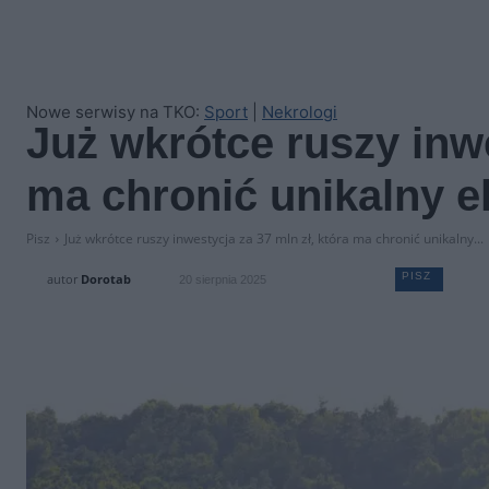
Nowe serwisy na TKO:
Sport
|
Nekrologi
Już wkrótce ruszy inwe
ma chronić unikalny 
Pisz
Już wkrótce ruszy inwestycja za 37 mln zł, która ma chronić unikalny...
PISZ
autor
Dorotab
20 sierpnia 2025