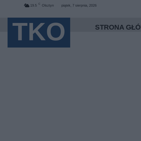
C
19.5
Olsztyn
piątek, 7 sierpnia, 2026
TKO
STRONA GŁ