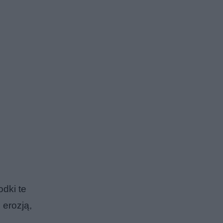
odki te
 erozją,