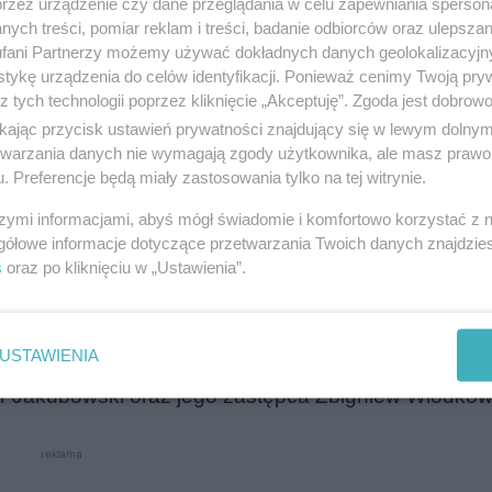
przez urządzenie czy dane przeglądania w celu zapewniania sperson
ych treści, pomiar reklam i treści, badanie odbiorców oraz ulepszan
fani Partnerzy możemy używać dokładnych danych geolokalizacyjn
tykę urządzenia do celów identyfikacji. Ponieważ cenimy Twoją pry
ich Jezior Mazurskich
z tych technologii poprzez kliknięcie „Akceptuję”. Zgoda jest dobro
ikając przycisk ustawień prywatności znajdujący się w lewym dolny
ich Jezior Mazurskich
– Komponent A” i obejmie pierw
etwarzania danych nie wymagają zgody użytkownika, ale masz prawo 
. Preferencje będą miały zastosowania tylko na tej witrynie.
u. W czwartek, o godz. 13.00, w Urzędzie Marszał
szymi informacjami, abyś mógł świadomie i komfortowo korzystać z
lii Plater 1 zostanie podpisana umowa, która forma
gółowe informacje dotyczące przetwarzania Twoich danych znajdzi
s
oraz po kliknięciu w „Ustawienia”.
lkie Jeziora Mazurskie 2020, a
partnerami gmina Ru
USTAWIENIA
skie. Dokumenty podpiszą marszałek województw
r Jakubowski oraz jego zastępca Zbigniew Włodkow
reklama