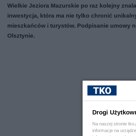
Wielkie Jeziora Mazurskie po raz kolejny znal
inwestycja, która ma nie tylko chronić unika
mieszkańców i turystów. Podpisanie umowy na
Olsztynie.
Drogi Użytkow
Na naszej stronie tk
informacje na urządze