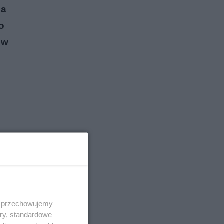
na
o
 w
 i przechowujemy
ory, standardowe