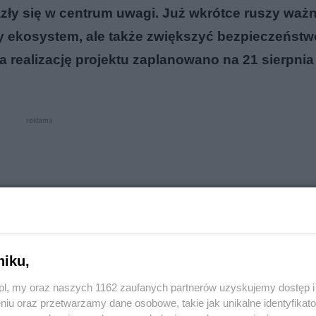
azły się w centrum uwagi. Już wkrótce ruszy waż
lny ekosystem, ale także zwiększyć bezpieczeństw
 realizację projektu zaplanowano na 21 sierpnia
reklama
niku,
o.pl, my oraz naszych 1162 zaufanych partnerów uzyskujemy dostęp
niu oraz przetwarzamy dane osobowe, takie jak unikalne identyfikat