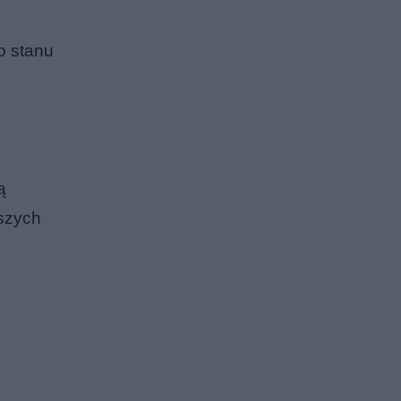
go stanu
ą
jszych