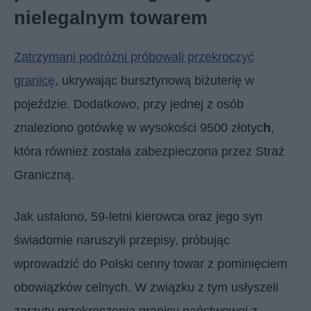
nielegalnym towarem
Zatrzymani podróżni próbowali przekroczyć
granicę
, ukrywając bursztynową biżuterię w
pojeździe. Dodatkowo, przy jednej z osób
znaleziono gotówkę w wysokości 9500 złotyc
h
,
która również została zabezpieczona przez Straż
Graniczną.
Jak ustalono, 59-letni kierowca oraz jego syn
świadomie naruszyli przepisy, próbując
wprowadzić do Polski cenny towar z pominięciem
obowiązków celnych. W związku z tym usłyszeli
zarzuty przekroczenia granicy państwowej z