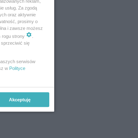
alizowanych reklam,
ie usług. Za zgodą
ych oraz aktywnie
iej
,
watność, prosimy o
wolna i zawsze możesz
w
m rogu strony
.
e ruchu
sprzeciwić się
miany w
 naszych serwisów
esz w
Polityce
ranicami
Akceptuję
ED oraz