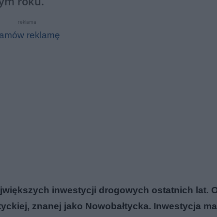
tym roku.
reklama
amów reklamę
ajwiększych inwestycji drogowych ostatnich lat. 
yckiej, znanej jako Nowobałtycka. Inwestycja ma 