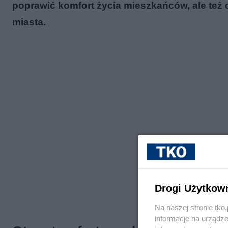
poprawić komfort życia mieszkańców, ale też
miasta.
Drogi Użytkow
Na naszej stronie tk
informacje na urządze