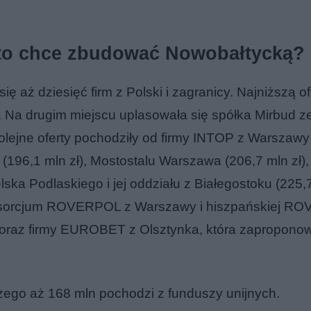
 Kto chce zbudować Nowobałtycką?
ę aż dziesięć firm z Polski i zagranicy. Najniższą of
. Na drugim miejscu uplasowała się spółka Mirbud z
Kolejne oferty pochodziły od firmy INTOP z Warszawy
(196,1 mln zł), Mostostalu Warszawa (206,7 mln zł), 
ska Podlaskiego i jej oddziału z Białegostoku (225,7
onsorcjum ROVERPOL z Warszawy i hiszpańskiej R
raz firmy EUROBET z Olsztynka, która zapropono
czego aż 168 mln pochodzi z funduszy unijnych.