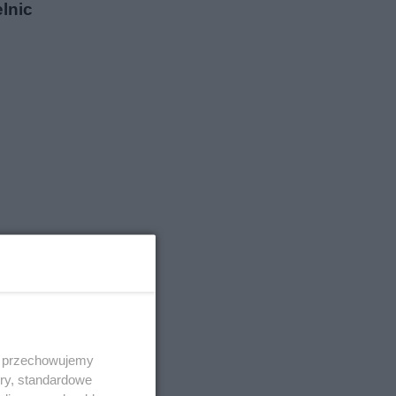
lnic
 i przechowujemy
ory, standardowe