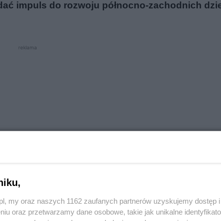
 dać impuls do rozwoju północno-zachodnich dzie
reklama
niku,
o.pl, my oraz naszych 1162 zaufanych partnerów uzyskujemy dostęp
niu oraz przetwarzamy dane osobowe, takie jak unikalne identyfikat