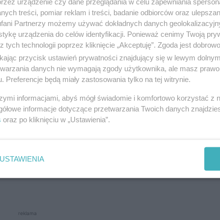
ałtyckiej w Olsztynie
przez urządzenie czy dane przeglądania w celu zapewniania sperson
ych treści, pomiar reklam i treści, badanie odbiorców oraz ulepszan
fani Partnerzy możemy używać dokładnych danych geolokalizacyjn
zył oferty na budowę
nowego przebiegu ulicy Bałtyck
tykę urządzenia do celów identyfikacji. Ponieważ cenimy Twoją pry
z tych technologii poprzez kliknięcie „Akceptuję”. Zgoda jest dobro
na Nowobałtycka ma być jednym z kluczowych projektó
ikając przycisk ustawień prywatności znajdujący się w lewym dolny
i miasta. Głównym celem inwestycji jest usprawnieni
etwarzania danych nie wymagają zgody użytkownika, ale masz prawo 
w Gutkowa i Likus, którzy od dawna apelowali o z
. Preferencje będą miały zastosowania tylko na tej witrynie.
szymi informacjami, abyś mógł świadomie i komfortowo korzystać z
gółowe informacje dotyczące przetwarzania Twoich danych znajdzi
s
oraz po kliknięciu w „Ustawienia”.
wa Nowobałtyckiej?
 długości i połączy okolice wiaduktu kolejowego z g
USTAWIENIA
czesne chodniki, ścieżki rowerowe, oświetlenie L
reklama