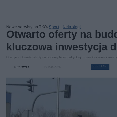
Nowe serwisy na TKO:
Sport
|
Nekrologi
Otwarto oferty na bud
kluczowa inwestycja 
Olsztyn
Otwarto oferty na budowę Nowobałtyckiej. Rusza kluczowa inwesty
OLSZTYN
autor
wred
16 lipca 2025