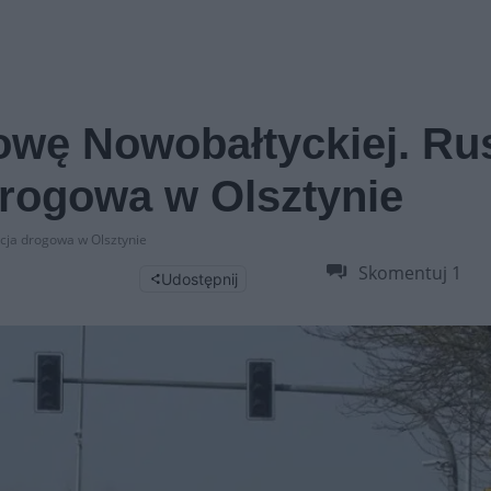
owę Nowobałtyckiej. Ru
drogowa w Olsztynie
cja drogowa w Olsztynie
Skomentuj
1
Udostępnij