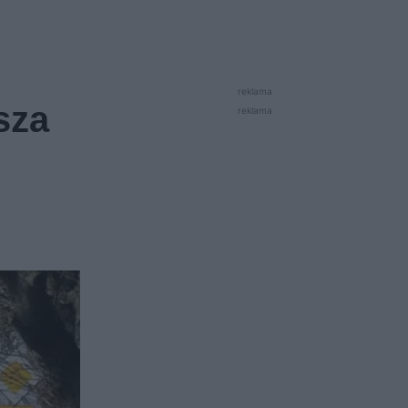
reklama
sza
reklama