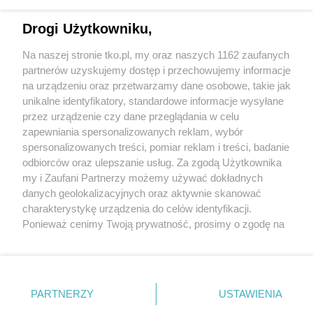
przyspiesza. Nowe wyzwania, nowe
możliwości leczenia i rosnąca rola
Drogi Użytkowniku,
profilaktyki
Na naszej stronie tko.pl, my oraz naszych 1162 zaufanych
partnerów uzyskujemy dostęp i przechowujemy informacje
Pokaż więcej
na urządzeniu oraz przetwarzamy dane osobowe, takie jak
unikalne identyfikatory, standardowe informacje wysyłane
przez urządzenie czy dane przeglądania w celu
zapewniania spersonalizowanych reklam, wybór
spersonalizowanych treści, pomiar reklam i treści, badanie
odbiorców oraz ulepszanie usług. Za zgodą Użytkownika
my i Zaufani Partnerzy możemy używać dokładnych
danych geolokalizacyjnych oraz aktywnie skanować
charakterystykę urządzenia do celów identyfikacji.
Reklama
Tematy
Archiwum artykułów
Ponieważ cenimy Twoją prywatność, prosimy o zgodę na
korzystanie z tych technologii poprzez kliknięcie
Archiwum wydania
Polityka Prywatności
Regulamin
„Akceptuję”. Zgoda jest dobrowolna i zawsze możesz ją
zmienić/wycofać klikając przycisk ustawień prywatności
O redakcji
Kontakt
znajdujący się w lewym dolnym rogu strony
. Niektóre
PARTNERZY
USTAWIENIA
rodzaje przetwarzania danych nie wymagają zgody