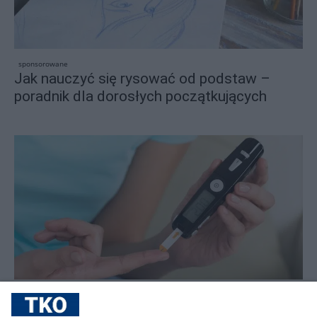
sponsorowane
Jak nauczyć się rysować od podstaw –
poradnik dla dorosłych początkujących
sponsorowane
Cukrzyca – cicha epidemia, która