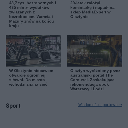
43,7 tys. bezrobotnych i
20-latek założył
435 mln zł wydatków
kominiarkę i napadł na
związanych z
sklep MediaExpert w
bezrobociem. Warmia i
Olsztynie
Mazury znów na końcu
kraju
W Olsztynie niebawem
Olsztyn wyróżniony przez
otwarcie ogromnej
australijski portal The
siłowni. Do miasta
Carousel. Zaskakująca
wchodzi znana sieć
rekomendacja obok
Warszawy i Łodzi
Sport
Wiadomości sportowe →