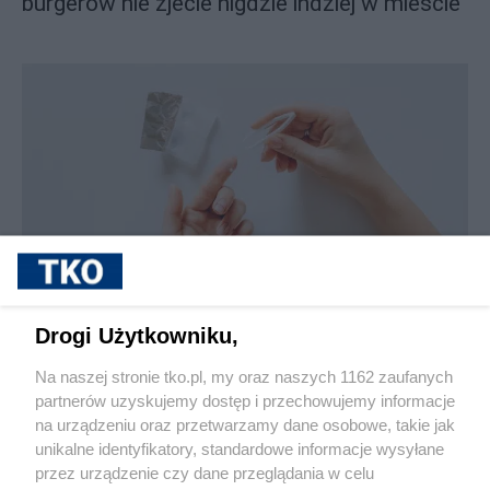
burgerów nie zjecie nigdzie indziej w mieście
sponsorowane
Jak rozpoznać, że soczewki kontaktowe są
Drogi Użytkowniku,
źle dobrane
Na naszej stronie tko.pl, my oraz naszych 1162 zaufanych
partnerów uzyskujemy dostęp i przechowujemy informacje
Pokaż więcej
na urządzeniu oraz przetwarzamy dane osobowe, takie jak
unikalne identyfikatory, standardowe informacje wysyłane
przez urządzenie czy dane przeglądania w celu