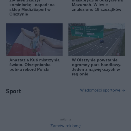
20-latek założył
Makabryczne odkrycie na
kominiarkę i napadł na
Mazurach. W lesie
sklep MediaExpert w
znaleziono 18 szczątków
Olsztynie
Anastazja Kuś mistrzynią
W Olsztynie powstanie
świata. Olsztynianka
ogromny park handlowy.
pobiła rekord Polski
Jeden z największych w
regionie
Sport
Wiadomości sportowe →
reklama
Zamów reklamę