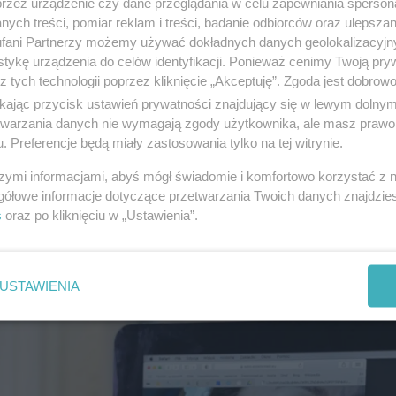
przez urządzenie czy dane przeglądania w celu zapewniania sperson
ych treści, pomiar reklam i treści, badanie odbiorców oraz ulepszan
fani Partnerzy możemy używać dokładnych danych geolokalizacyjn
tykę urządzenia do celów identyfikacji. Ponieważ cenimy Twoją pry
z tych technologii poprzez kliknięcie „Akceptuję”. Zgoda jest dobro
ikając przycisk ustawień prywatności znajdujący się w lewym dolny
etwarzania danych nie wymagają zgody użytkownika, ale masz prawo 
. Preferencje będą miały zastosowania tylko na tej witrynie.
wność siebie – teraz również w Częstochowie dzię
szymi informacjami, abyś mógł świadomie i komfortowo korzystać z
gółowe informacje dotyczące przetwarzania Twoich danych znajdzi
liniki Bieńkowscy Clinic.
s
oraz po kliknięciu w „Ustawienia”.
USTAWIENIA