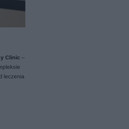
 Clinic
–
mpleksie
d leczenia