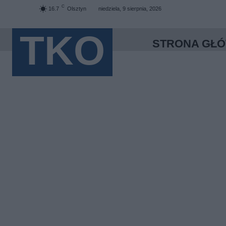
C
16.7
Olsztyn
niedziela, 9 sierpnia, 2026
TKO
STRONA GŁ