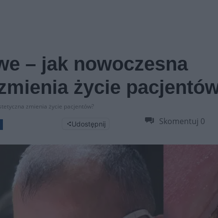
we – jak nowoczesna
zmienia życie pacjentó
tetyczna zmienia życie pacjentów?
Skomentuj
0
Udostępnij