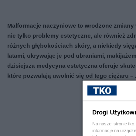
Malformacje naczyniowe to wrodzone zmiany 
nie tylko problemy estetyczne, ale również 
różnych głębokościach skóry, a niekiedy sięg
latami, ukrywając je pod ubraniami, makijażem
dzisiejsza medycyna estetyczna oferuje skutec
które pozwalają uwolnić się od tego ciężaru –
Drogi Użytkow
Na naszej stronie tk
informacje na urządze