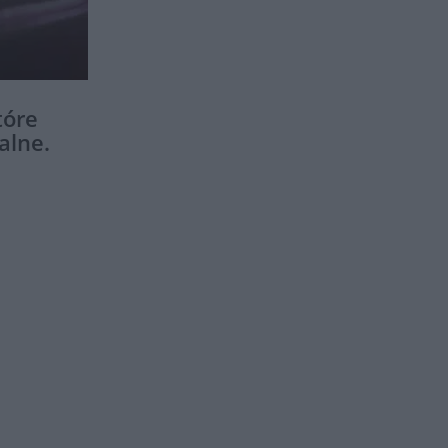
tóre
alne.