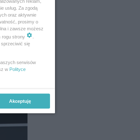
alizowanych reklam,
ie usług. Za zgodą
ych oraz aktywnie
watność, prosimy o
wolna i zawsze możesz
m rogu strony
.
sprzeciwić się
ki
 naszych serwisów
esz w
Polityce
Akceptuję