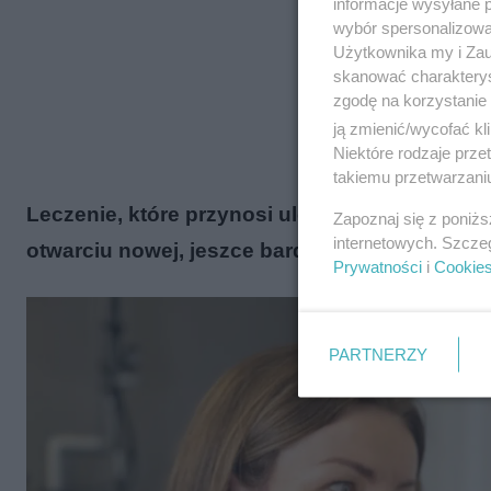
informacje wysyłane 
wybór spersonalizowan
Użytkownika my i Zau
skanować charakterys
zgodę na korzystanie 
ją zmienić/wycofać kl
Niektóre rodzaje prz
takiemu przetwarzaniu
Leczenie, które przynosi ulgę i przywraca pe
Zapoznaj się z poniż
internetowych. Szcze
otwarciu nowej, jeszce bardziej nowoczesnej k
Prywatności
i
Cookie
PARTNERZY