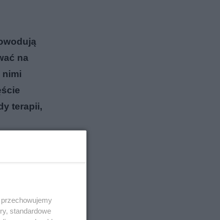
powodują
wać na
 nimi
ęście
y terapii,
 i przechowujemy
ory, standardowe