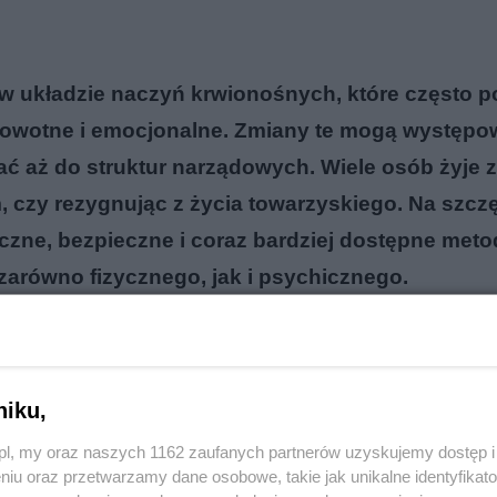
w układzie naczyń krwionośnych, które często 
zdrowotne i emocjonalne. Zmiany te mogą występo
ać aż do struktur narządowych. Wiele osób żyje z
, czy rezygnując z życia towarzyskiego. Na szcz
zne, bezpieczne i coraz bardziej dostępne metod
 zarówno fizycznego, jak i psychicznego.
reklama
niku,
o.pl, my oraz naszych 1162 zaufanych partnerów uzyskujemy dostęp
niu oraz przetwarzamy dane osobowe, takie jak unikalne identyfikat