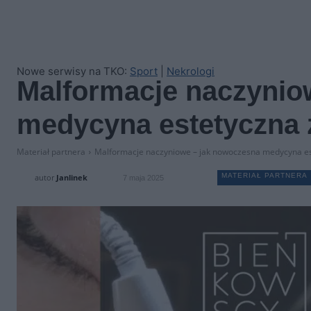
Nowe serwisy na TKO:
Sport
|
Nekrologi
Malformacje naczynio
medycyna estetyczna 
Materiał partnera
Malformacje naczyniowe – jak nowoczesna medycyna es
MATERIAŁ PARTNERA
autor
Janlinek
7 maja 2025