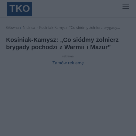
TKO
Główna
Nidzica
Kosiniak-Kamysz: "Co siódmy żołnierz brygady...
Kosiniak-Kamysz: „Co siódmy żołnierz
brygady pochodzi z Warmii i Mazur”
reklama
Zamów reklamę