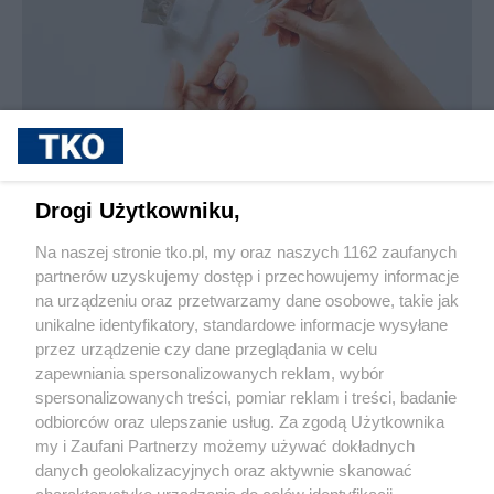
sponsorowane
Jak rozpoznać, że soczewki kontaktowe są
Drogi Użytkowniku,
źle dobrane
Na naszej stronie tko.pl, my oraz naszych 1162 zaufanych
partnerów uzyskujemy dostęp i przechowujemy informacje
Pokaż więcej
na urządzeniu oraz przetwarzamy dane osobowe, takie jak
unikalne identyfikatory, standardowe informacje wysyłane
przez urządzenie czy dane przeglądania w celu
zapewniania spersonalizowanych reklam, wybór
spersonalizowanych treści, pomiar reklam i treści, badanie
odbiorców oraz ulepszanie usług. Za zgodą Użytkownika
my i Zaufani Partnerzy możemy używać dokładnych
danych geolokalizacyjnych oraz aktywnie skanować