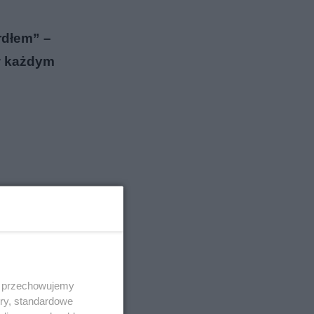
rdłem” –
w każdym
 i przechowujemy
ory, standardowe