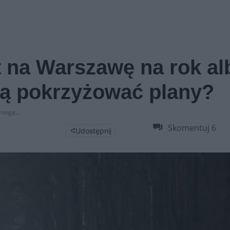
 na Warszawę na rok al
gą pokrzyżować plany?
mogą...
Skomentuj
6
Udostępnij