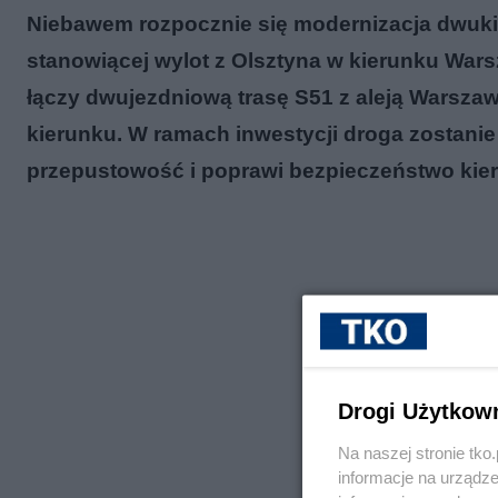
Niebawem rozpocznie się modernizacja dwuki
stanowiącej wylot z Olsztyna w kierunku Wars
łączy dwujezdniową trasę S51 z aleją Warsza
kierunku. W ramach inwestycji droga zostanie
przepustowość i poprawi bezpieczeństwo kie
Drogi Użytkow
Na naszej stronie tk
informacje na urządze