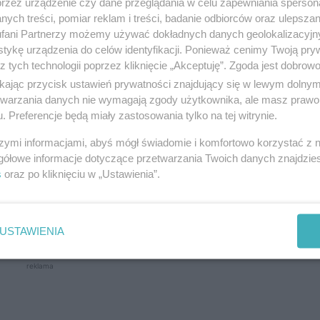
przez urządzenie czy dane przeglądania w celu zapewniania sperson
ych treści, pomiar reklam i treści, badanie odbiorców oraz ulepszan
fani Partnerzy możemy używać dokładnych danych geolokalizacyjn
tykę urządzenia do celów identyfikacji. Ponieważ cenimy Twoją pry
z tych technologii poprzez kliknięcie „Akceptuję”. Zgoda jest dobro
nia z drogą prowadzącą do Rusi, co ma usprawnić 
ikając przycisk ustawień prywatności znajdujący się w lewym dolny
etwarzania danych nie wymagają zgody użytkownika, ale masz prawo 
. Preferencje będą miały zastosowania tylko na tej witrynie.
uszą szykować się na objazdy
szymi informacjami, abyś mógł świadomie i komfortowo korzystać z
gółowe informacje dotyczące przetwarzania Twoich danych znajdzi
s
oraz po kliknięciu w „Ustawienia”.
sztynie, prace budowlane ruszą w marcu, najpóźni
 budowach drogowych. Z tego powodu cały
odcinek z
USTAWIENIA
reklama