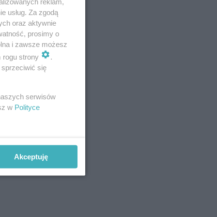
alizowanych reklam,
ie usług. Za zgodą
ych oraz aktywnie
watność, prosimy o
wolna i zawsze możesz
ruch i
m rogu strony
.
sprzeciwić się
 naszych serwisów
esz w
Polityce
ej 15 dnia
ostanie
Akceptuję