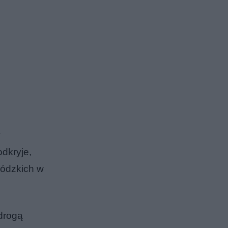
y
dkryje,
wódzkich w
drogą