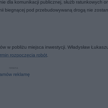
e dla komunikacji publicznej, służb ratunkowych o
inii biegnącej pod przebudowywaną drogą nie zostan
brów w pobliżu miejsca inwestycji. Władysław Łukasz
ermin rozpoczęcia robót
.
reklama
amów reklamę