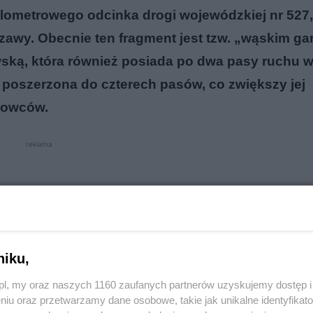
lometrowego odcinka drogi wojewódzkiej nr 527,
zawy. Obecnie ten fragment jest tzw. „wąskim ga
wską, która również posiada po dwa pasy ruchu 
 poszerzona do czterech pasów, co zwiększy jej
rowców.
reklama
niku,
o.pl, my oraz naszych 1160 zaufanych partnerów uzyskujemy dostęp
niu oraz przetwarzamy dane osobowe, takie jak unikalne identyfikat