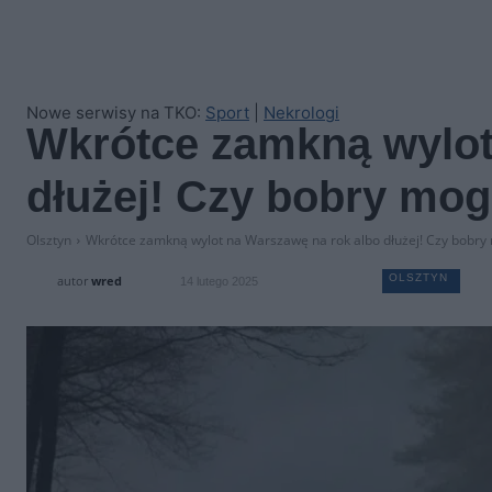
Nowe serwisy na TKO:
Sport
|
Nekrologi
Wkrótce zamkną wylot
dłużej! Czy bobry mo
Olsztyn
Wkrótce zamkną wylot na Warszawę na rok albo dłużej! Czy bobry 
OLSZTYN
autor
wred
14 lutego 2025