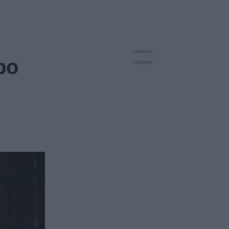
reklama
bo
reklama