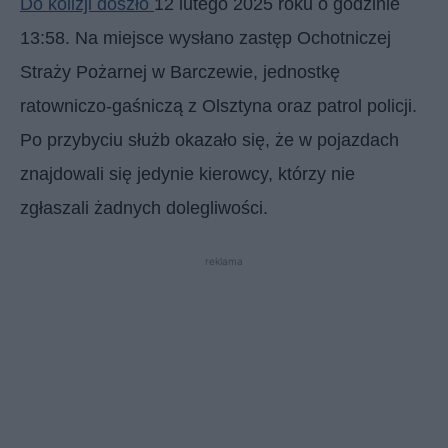
Do kolizji doszło
12 lutego 2025 roku o godzinie
13:58. Na miejsce wysłano zastęp Ochotniczej
Straży Pożarnej w Barczewie, jednostkę
ratowniczo-gaśniczą z Olsztyna oraz patrol policji.
Po przybyciu służb okazało się, że w pojazdach
znajdowali się jedynie kierowcy, którzy nie
zgłaszali żadnych dolegliwości.
reklama