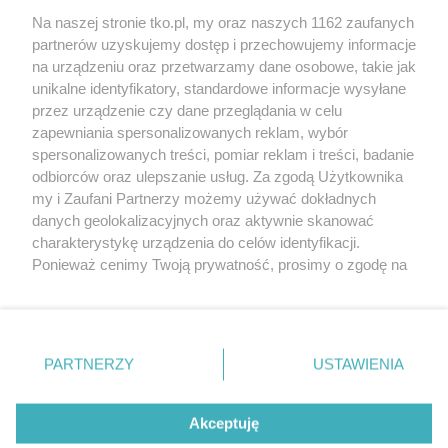
źle dobrane
Na naszej stronie tko.pl, my oraz naszych 1162 zaufanych
partnerów uzyskujemy dostęp i przechowujemy informacje
Pokaż więcej
na urządzeniu oraz przetwarzamy dane osobowe, takie jak
unikalne identyfikatory, standardowe informacje wysyłane
przez urządzenie czy dane przeglądania w celu
zapewniania spersonalizowanych reklam, wybór
spersonalizowanych treści, pomiar reklam i treści, badanie
odbiorców oraz ulepszanie usług. Za zgodą Użytkownika
my i Zaufani Partnerzy możemy używać dokładnych
danych geolokalizacyjnych oraz aktywnie skanować
charakterystykę urządzenia do celów identyfikacji.
Reklama
Tematy
Archiwum artykułów
Ponieważ cenimy Twoją prywatność, prosimy o zgodę na
korzystanie z tych technologii poprzez kliknięcie
Archiwum wydania
Polityka Prywatności
Regulamin
„Akceptuję”. Zgoda jest dobrowolna i zawsze możesz ją
zmienić/wycofać klikając przycisk ustawień prywatności
O redakcji
Kontakt
znajdujący się w lewym dolnym rogu strony
. Niektóre
PARTNERZY
USTAWIENIA
rodzaje przetwarzania danych nie wymagają zgody
użytkownika, ale masz prawo sprzeciwić się takiemu
Strona korzysta z plików cookies w celu realizacji usług. Pozostając na niej,
przetwarzaniu. Preferencje będą miały zastosowania tylko
Akceptuję
wyrażasz zgodę na ich wykorzystanie. Więcej informacji w polityce
prywatności.
na tej witrynie.