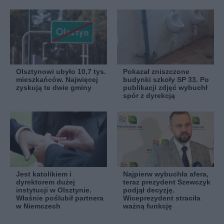
Olsztynowi ubyło 10,7 tys.
Pokazał zniszczone
mieszkańców. Najwięcej
budynki szkoły SP 33. Po
zyskują te dwie gminy
publikacji zdjęć wybuchł
spór z dyrekcją
Jest katolikiem i
Najpierw wybuchła afera,
dyrektorem dużej
teraz prezydent Szewczyk
instytucji w Olsztynie.
podjął decyzję.
Właśnie poślubił partnera
Wiceprezydent straciła
w Niemczech
ważną funkcję