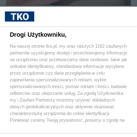
sponsorowane
Cukrzyca – cicha epidemia, która
przyspiesza. Nowe wyzwania, nowe
możliwości leczenia i rosnąca rola
Drogi Użytkowniku,
profilaktyki
Na naszej stronie tko.pl, my oraz naszych 1162 zaufanych
partnerów uzyskujemy dostęp i przechowujemy informacje
Pokaż więcej
na urządzeniu oraz przetwarzamy dane osobowe, takie jak
unikalne identyfikatory, standardowe informacje wysyłane
przez urządzenie czy dane przeglądania w celu
zapewniania spersonalizowanych reklam, wybór
spersonalizowanych treści, pomiar reklam i treści, badanie
odbiorców oraz ulepszanie usług. Za zgodą Użytkownika
my i Zaufani Partnerzy możemy używać dokładnych
danych geolokalizacyjnych oraz aktywnie skanować
charakterystykę urządzenia do celów identyfikacji.
Reklama
Tematy
Archiwum artykułów
Ponieważ cenimy Twoją prywatność, prosimy o zgodę na
korzystanie z tych technologii poprzez kliknięcie
Archiwum wydania
Polityka Prywatności
Regulamin
„Akceptuję”. Zgoda jest dobrowolna i zawsze możesz ją