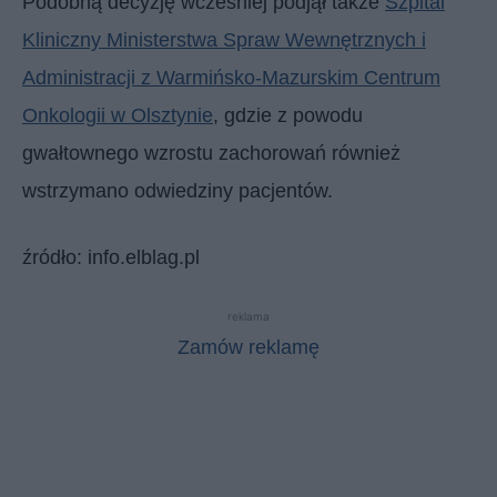
Podobną decyzję wcześniej podjął także
Szpital
Kliniczny Ministerstwa Spraw Wewnętrznych i
Administracji z Warmińsko-Mazurskim Centrum
Onkologii w Olsztynie
, gdzie z powodu
gwałtownego wzrostu zachorowań również
wstrzymano odwiedziny pacjentów.
źródło: info.elblag.pl
reklama
Zamów reklamę