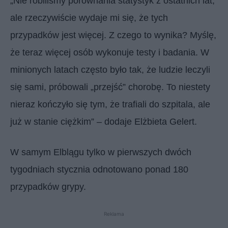
„Nie robiliśmy porównania statystyk z ostatnich lat,
ale rzeczywiście wydaje mi się, że tych
przypadków jest więcej. Z czego to wynika? Myślę,
że teraz więcej osób wykonuje testy i badania. W
minionych latach często było tak, że ludzie leczyli
się sami, próbowali „przejść” chorobę. To niestety
nieraz kończyło się tym, że trafiali do szpitala, ale
już w stanie ciężkim” – dodaje Elżbieta Gelert.
W samym Elblągu tylko w pierwszych dwóch
tygodniach stycznia odnotowano ponad 180
przypadków grypy.
Reklama