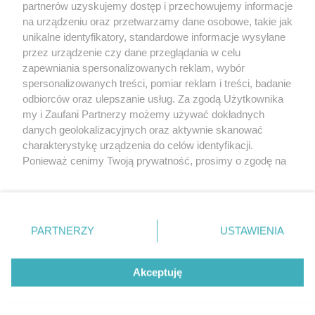
partnerów uzyskujemy dostęp i przechowujemy informacje
Pokaż więcej
na urządzeniu oraz przetwarzamy dane osobowe, takie jak
unikalne identyfikatory, standardowe informacje wysyłane
przez urządzenie czy dane przeglądania w celu
zapewniania spersonalizowanych reklam, wybór
spersonalizowanych treści, pomiar reklam i treści, badanie
odbiorców oraz ulepszanie usług. Za zgodą Użytkownika
my i Zaufani Partnerzy możemy używać dokładnych
danych geolokalizacyjnych oraz aktywnie skanować
charakterystykę urządzenia do celów identyfikacji.
Reklama
Tematy
Archiwum artykułów
Ponieważ cenimy Twoją prywatność, prosimy o zgodę na
korzystanie z tych technologii poprzez kliknięcie
Archiwum wydania
Polityka Prywatności
Regulamin
„Akceptuję”. Zgoda jest dobrowolna i zawsze możesz ją
zmienić/wycofać klikając przycisk ustawień prywatności
O redakcji
Kontakt
znajdujący się w lewym dolnym rogu strony
. Niektóre
PARTNERZY
USTAWIENIA
rodzaje przetwarzania danych nie wymagają zgody
użytkownika, ale masz prawo sprzeciwić się takiemu
Strona korzysta z plików cookies w celu realizacji usług. Pozostając na niej,
przetwarzaniu. Preferencje będą miały zastosowania tylko
wyrażasz zgodę na ich wykorzystanie. Więcej informacji w polityce
Akceptuję
prywatności.
na tej witrynie.
Zapoznaj się z poniższymi informacjami, abyś mógł