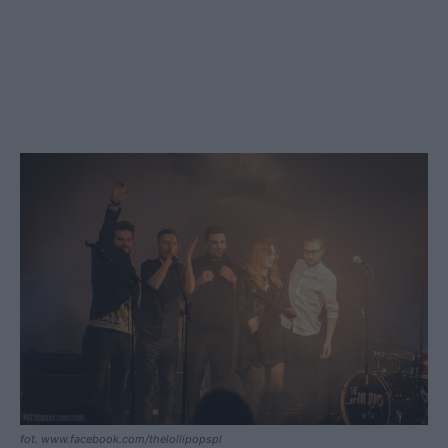
fot. www.facebook.com/thelollipopspl