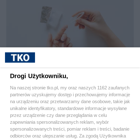
sponsorowane
Jak rozpoznać, że soczewki kontaktowe są
Drogi Użytkowniku,
źle dobrane
Na naszej stronie tko.pl, my oraz naszych 1162 zaufanych
partnerów uzyskujemy dostęp i przechowujemy informacje
Pokaż więcej
na urządzeniu oraz przetwarzamy dane osobowe, takie jak
unikalne identyfikatory, standardowe informacje wysyłane
przez urządzenie czy dane przeglądania w celu
zapewniania spersonalizowanych reklam, wybór
spersonalizowanych treści, pomiar reklam i treści, badanie
odbiorców oraz ulepszanie usług. Za zgodą Użytkownika