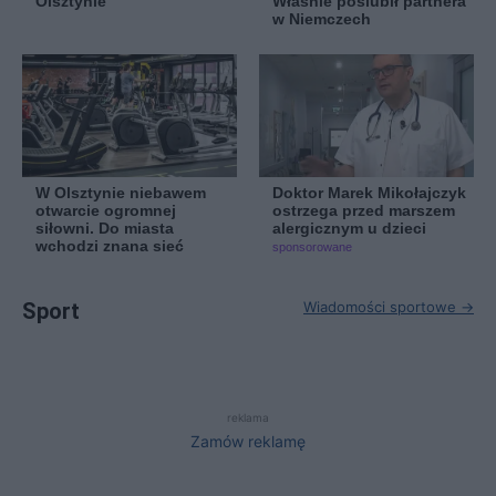
Olsztynie
Właśnie poślubił partnera
w Niemczech
W Olsztynie niebawem
Doktor Marek Mikołajczyk
otwarcie ogromnej
ostrzega przed marszem
siłowni. Do miasta
alergicznym u dzieci
wchodzi znana sieć
sponsorowane
Sport
Wiadomości sportowe →
reklama
Zamów reklamę