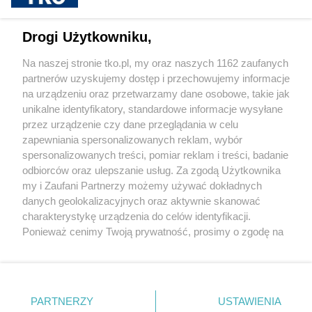
Cukrzyca – cicha epidemia, która
przyspiesza. Nowe wyzwania, nowe
możliwości leczenia i rosnąca rola
Drogi Użytkowniku,
profilaktyki
Na naszej stronie tko.pl, my oraz naszych 1162 zaufanych
partnerów uzyskujemy dostęp i przechowujemy informacje
Pokaż więcej
na urządzeniu oraz przetwarzamy dane osobowe, takie jak
unikalne identyfikatory, standardowe informacje wysyłane
przez urządzenie czy dane przeglądania w celu
zapewniania spersonalizowanych reklam, wybór
spersonalizowanych treści, pomiar reklam i treści, badanie
odbiorców oraz ulepszanie usług. Za zgodą Użytkownika
my i Zaufani Partnerzy możemy używać dokładnych
danych geolokalizacyjnych oraz aktywnie skanować
charakterystykę urządzenia do celów identyfikacji.
Reklama
Tematy
Archiwum artykułów
Ponieważ cenimy Twoją prywatność, prosimy o zgodę na
korzystanie z tych technologii poprzez kliknięcie
Archiwum wydania
Polityka Prywatności
Regulamin
„Akceptuję”. Zgoda jest dobrowolna i zawsze możesz ją
zmienić/wycofać klikając przycisk ustawień prywatności
O redakcji
Kontakt
znajdujący się w lewym dolnym rogu strony
. Niektóre
PARTNERZY
USTAWIENIA
rodzaje przetwarzania danych nie wymagają zgody