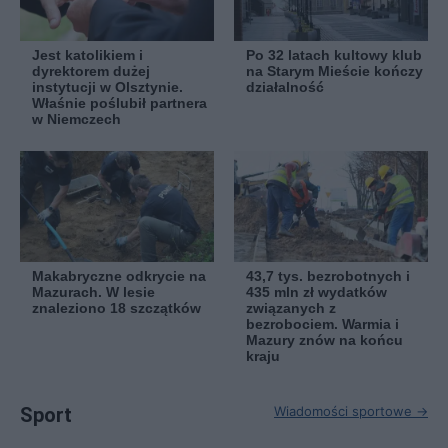
Jest katolikiem i
Po 32 latach kultowy klub
dyrektorem dużej
na Starym Mieście kończy
instytucji w Olsztynie.
działalność
Właśnie poślubił partnera
w Niemczech
Makabryczne odkrycie na
43,7 tys. bezrobotnych i
Mazurach. W lesie
435 mln zł wydatków
znaleziono 18 szczątków
związanych z
bezrobociem. Warmia i
Mazury znów na końcu
kraju
Sport
Wiadomości sportowe →