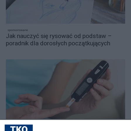
sponsorowane
Jak nauczyć się rysować od podstaw –
poradnik dla dorosłych początkujących
sponsorowane