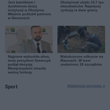
Jest katolikiem i
Olsztynowi ubyło 10,7 tys.
dyrektorem dużej
mieszkańców. Najwięcej
instytucji w Olsztynie.
zyskują te dwie gminy
Właśnie poślubił partnera
w Niemczech
Najpierw wybuchła afera,
Makabryczne odkrycie na
teraz prezydent Szewczyk
Mazurach. W lesie
podjął decyzję.
znaleziono 18 szczątków
Wiceprezydent straciła
ważną funkcję
Sport
Wiadomości sportowe →