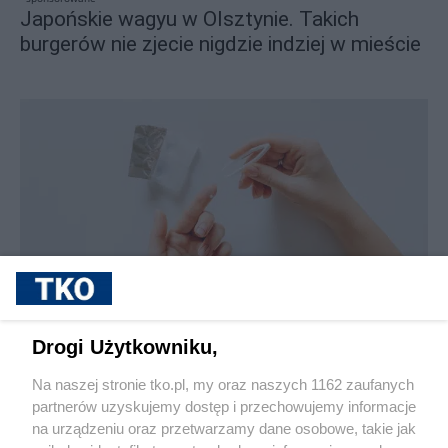
Japońskie wagyu w Olsztynie. Takich
burgerów nie zjecie nigdzie indziej w mieście
sponsorowane
Jak rozpoznać, że soczewki kontaktowe są
Drogi Użytkowniku,
źle dobrane
Na naszej stronie tko.pl, my oraz naszych 1162 zaufanych
partnerów uzyskujemy dostęp i przechowujemy informacje
Pokaż więcej
na urządzeniu oraz przetwarzamy dane osobowe, takie jak