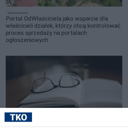
sponsorowane
Portal OdWłaściciela jako wsparcie dla
właścicieli działek, którzy chcą kontrolować
proces sprzedaży na portalach
ogłoszeniowych
sponsorowane
Dlaczego warto kupować okulary do