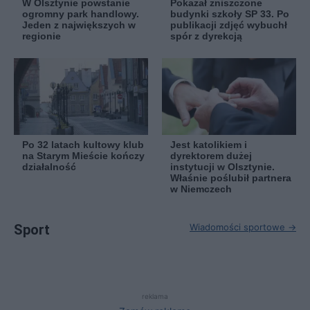
W Olsztynie powstanie
Pokazał zniszczone
ogromny park handlowy.
budynki szkoły SP 33. Po
Jeden z największych w
publikacji zdjęć wybuchł
regionie
spór z dyrekcją
Po 32 latach kultowy klub
Jest katolikiem i
na Starym Mieście kończy
dyrektorem dużej
działalność
instytucji w Olsztynie.
Właśnie poślubił partnera
w Niemczech
Sport
Wiadomości sportowe →
reklama