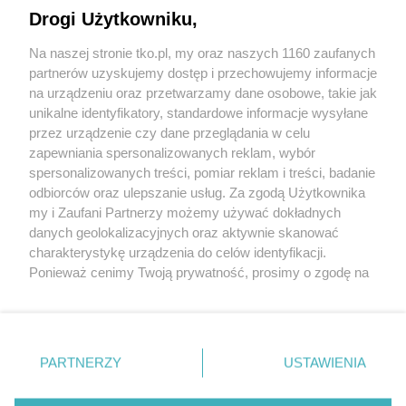
czytania hurtowo? Korzyści dla sklepów i
Drogi Użytkowniku,
salonów optycznych
Na naszej stronie tko.pl, my oraz naszych 1160 zaufanych
partnerów uzyskujemy dostęp i przechowujemy informacje
Pokaż więcej
na urządzeniu oraz przetwarzamy dane osobowe, takie jak
unikalne identyfikatory, standardowe informacje wysyłane
przez urządzenie czy dane przeglądania w celu
zapewniania spersonalizowanych reklam, wybór
spersonalizowanych treści, pomiar reklam i treści, badanie
odbiorców oraz ulepszanie usług. Za zgodą Użytkownika
my i Zaufani Partnerzy możemy używać dokładnych
danych geolokalizacyjnych oraz aktywnie skanować
charakterystykę urządzenia do celów identyfikacji.
Reklama
Tematy
Archiwum artykułów
Ponieważ cenimy Twoją prywatność, prosimy o zgodę na
korzystanie z tych technologii poprzez kliknięcie
Archiwum wydania
Polityka Prywatności
Regulamin
„Akceptuję”. Zgoda jest dobrowolna i zawsze możesz ją
zmienić/wycofać klikając przycisk ustawień prywatności
O redakcji
Kontakt
znajdujący się w lewym dolnym rogu strony
. Niektóre
PARTNERZY
USTAWIENIA
rodzaje przetwarzania danych nie wymagają zgody
użytkownika, ale masz prawo sprzeciwić się takiemu
Strona korzysta z plików cookies w celu realizacji usług. Pozostając na niej,