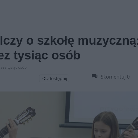
lczy o szkołę muzyczną
ez tysiąc osób
zez tysiąc osób
Skomentuj
0
Udostępnij