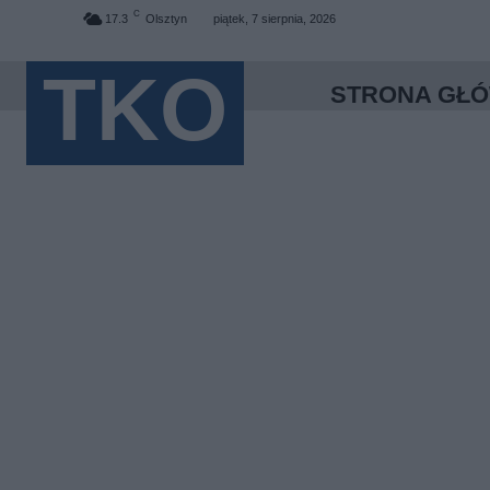
C
17.3
Olsztyn
piątek, 7 sierpnia, 2026
TKO
STRONA GŁ