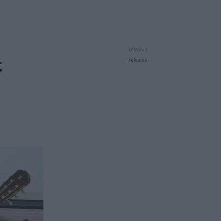
reklama
:
reklama