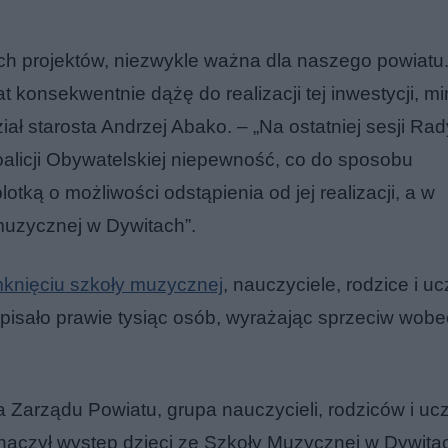
ych projektów, niezwykle ważna dla naszego powiat
at konsekwentnie dążę do realizacji tej inwestycji, mi
iał starosta Andrzej Abako.
–
„Na ostatniej sesji Rad
alicji Obywatelskiej niepewność, co do sposobu
otką o możliwości odstąpienia od jej realizacji, a w
muzycznej w Dywitach”.
mknięciu szkoły muzycznej
, nauczyciele, rodzice i u
dpisało prawie tysiąc osób, wyrażając sprzeciw wobe
 Zarządu Powiatu, grupa nauczycieli, rodziców i uc
znaczył występ dzieci ze Szkoły Muzycznej w Dywit