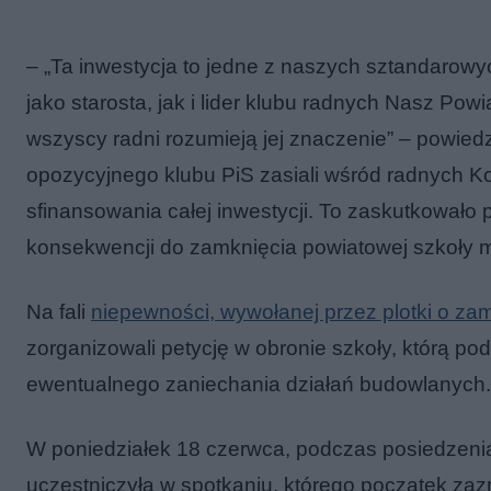
–
„Ta inwestycja to jedne z naszych sztandarow
jako starosta, jak i lider klubu radnych Nasz Powi
wszyscy radni rozumieją jej znaczenie” – powiedz
opozycyjnego klubu PiS zasiali wśród radnych Ko
sfinansowania całej inwestycji. To zaskutkowało pl
konsekwencji do zamknięcia powiatowej szkoły 
Na fali
niepewności, wywołanej przez plotki o za
zorganizowali petycję w obronie szkoły, którą po
ewentualnego zaniechania działań budowlanych.
W poniedziałek 18 czerwca, podczas posiedzenia
uczestniczyła w spotkaniu, którego początek za