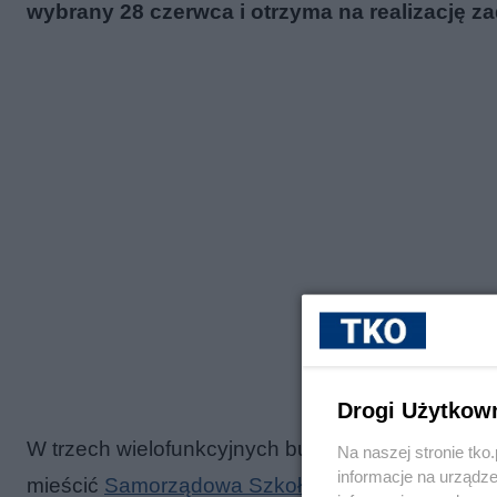
wybrany 28 czerwca i otrzyma na realizację za
Drogi Użytkow
W trzech wielofunkcyjnych budynkach o łącznej p
Na naszej stronie tk
informacje na urządze
mieścić
Samorządowa Szkoła Muzyczna I stopni