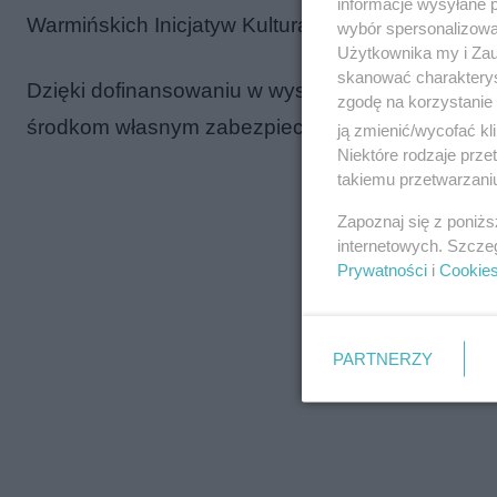
informacje wysyłane 
Warmińskich Inicjatyw Kulturalno-Muzycznych.
wybór spersonalizowan
Użytkownika my i Zau
skanować charakterys
Dzięki dofinansowaniu w wysokości ok. 20 mln z
zgodę na korzystanie 
środkom własnym zabezpieczonym w budżetach, p
ją zmienić/wycofać kl
Niektóre rodzaje prz
takiemu przetwarzaniu
Zapoznaj się z poniż
internetowych. Szcze
Prywatności
i
Cookie
PARTNERZY