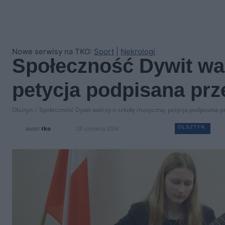
Nowe serwisy na TKO:
Sport
|
Nekrologi
Społeczność Dywit wa
petycja podpisana prz
Olsztyn
Społeczność Dywit walczy o szkołę muzyczną: petycja podpisana pr
OLSZTYN
autor
tko
18 czerwca 2024