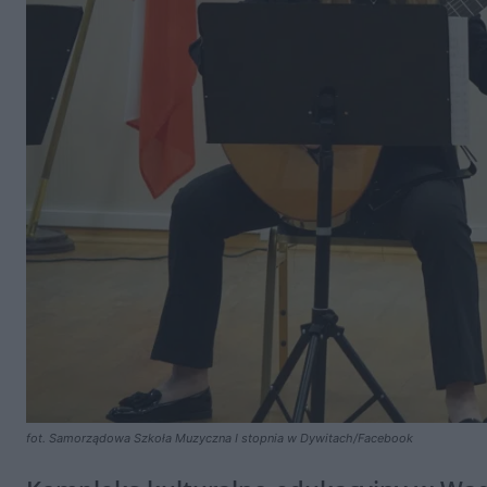
fot. Samorządowa Szkoła Muzyczna I stopnia w Dywitach/Facebook