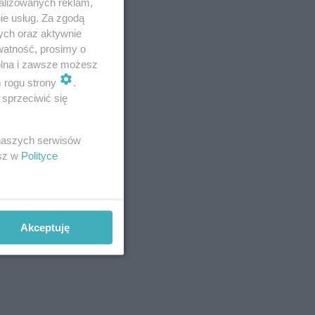
alizowanych reklam,
ie usług. Za zgodą
ych oraz aktywnie
watność, prosimy o
Ład, oraz
wolna i zawsze możesz
ania.
m rogu strony
.
sprzeciwić się
 naszych serwisów
esz w
Polityce
Akceptuję