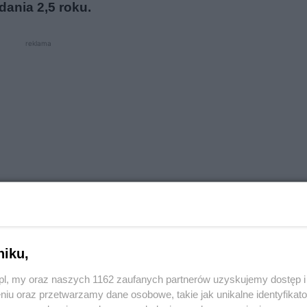
dania 2,5 roku.
reklama
niku,
owierzchni użytkowej wynoszącej 8,5 tys. m kw. ma
o.pl, my oraz naszych 1162 zaufanych partnerów uzyskujemy dostęp
niu oraz przetwarzamy dane osobowe, takie jak unikalne identyfikat
a
, dywickiego Gminnego Ośrodka Kultury oraz będzi