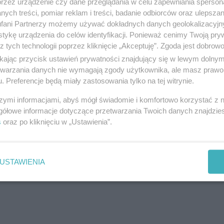
przez urządzenie czy dane przeglądania w celu zapewniania sperson
ych treści, pomiar reklam i treści, badanie odbiorców oraz ulepszan
fani Partnerzy możemy używać dokładnych danych geolokalizacyjn
tykę urządzenia do celów identyfikacji. Ponieważ cenimy Twoją pry
ł pozyskanemu przez samorządy z programu Polski 
z tych technologii poprzez kliknięcie „Akceptuję”. Zgoda jest dobro
rojekt zdążył przejść przez pierwsze etapy planow
ikając przycisk ustawień prywatności znajdujący się w lewym dolny
etwarzania danych nie wymagają zgody użytkownika, ale masz prawo 
. Preferencje będą miały zastosowania tylko na tej witrynie.
reklama
szymi informacjami, abyś mógł świadomie i komfortowo korzystać z
gółowe informacje dotyczące przetwarzania Twoich danych znajdzi
s
oraz po kliknięciu w „Ustawienia”.
USTAWIENIA