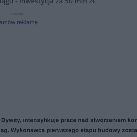
gu - inwestycja za 50 mln zł.
reklama
amów reklamę
ą Dywity, intensyfikuje prace nad stworzeniem k
dąg. Wykonawca pierwszego etapu budowy zosta