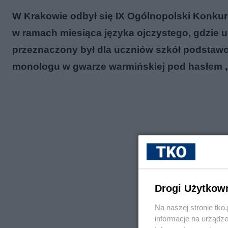
W Krakowie odbył się IX Ogólnopolski Konkur
w ramach miesiąca języka ojczystego, gdzie u
przeznaczony był dla uczniów szkół podstawo
monologu w gwarze warmińskiej pod hasłem „G
Drogi Użytkow
Na naszej stronie tk
informacje na urządze