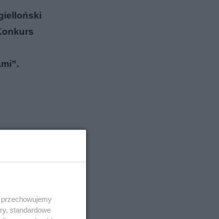
ielloński
 Konkurs
e
ami”.
 i przechowujemy
ory, standardowe