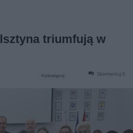
lsztyna triumfują w
Skomentuj
0
Udostępnij