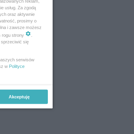
alizowanych reklam,
ie usług. Za zgodą
ych oraz aktywnie
watność, prosimy o
swoich
wolna i zawsze możesz
czystego.
m rogu strony
.
sprzeciwić się
i.
 naszych serwisów
esz w
Polityce
Akceptuję