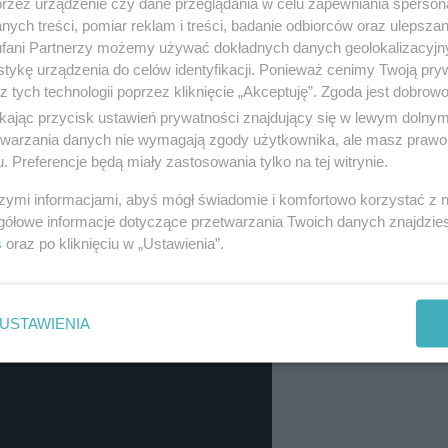
przez urządzenie czy dane przeglądania w celu zapewniania sperson
ych treści, pomiar reklam i treści, badanie odbiorców oraz ulepszan
fani Partnerzy możemy używać dokładnych danych geolokalizacyjn
tykę urządzenia do celów identyfikacji. Ponieważ cenimy Twoją pry
ody, ale również publiczność miała okazję
wybierać 
z tych technologii poprzez kliknięcie „Akceptuję”. Zgoda jest dobro
cznościowych
UJ oraz na kanale Miesiąca Języka Oj
ikając przycisk ustawień prywatności znajdujący się w lewym dolny
etwarzania danych nie wymagają zgody użytkownika, ale masz prawo 
a z Olsztyna, która zdobyła także serca publicznośc
. Preferencje będą miały zastosowania tylko na tej witrynie.
szymi informacjami, abyś mógł świadomie i komfortowo korzystać z
gółowe informacje dotyczące przetwarzania Twoich danych znajdzi
s
oraz po kliknięciu w „Ustawienia”.
USTAWIENIA