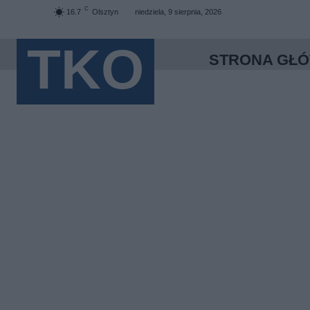
C
16.7
Olsztyn
niedziela, 9 sierpnia, 2026
TKO
STRONA GŁ