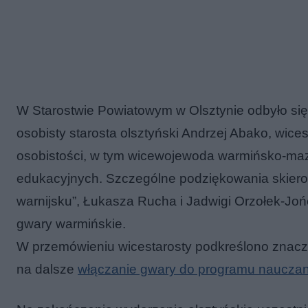
W Starostwie Powiatowym w Olsztynie odbyło się 
osobisty starosta olsztyński Andrzej Abako, wic
osobistości, w tym wicewojewoda warmińsko-mazurs
edukacyjnych. Szczególne podziękowania skier
warnijsku”, Łukasza Rucha i Jadwigi Orzołek-Jońc
gwary warmińskie.
W przemówieniu wicestarosty podkreślono znac
na dalsze
włączanie gwary do programu nauczan