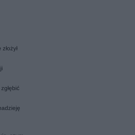
 złożył
ji
 zgłębić
nadzieję