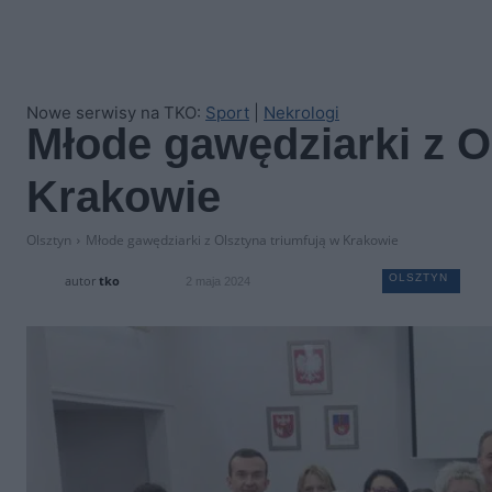
Nowe serwisy na TKO:
Sport
|
Nekrologi
Młode gawędziarki z O
Krakowie
Olsztyn
Młode gawędziarki z Olsztyna triumfują w Krakowie
OLSZTYN
autor
tko
2 maja 2024