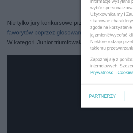
informacje wysyłane 
wybór spersonalizowan
Użytkownika my i Zau
skanować charakterys
Nie tylko jury konkursowe przyznało główne nagr
zgodę na korzystanie 
faworytów poprzez głosowanie w mediach społe
ją zmienić/wycofać kl
Niektóre rodzaje prz
W kategorii Junior triumfowała Aleksandra Babeck
takiemu przetwarzaniu
Zapoznaj się z poniż
internetowych. Szcze
Prywatności
i
Cookie
PARTNERZY