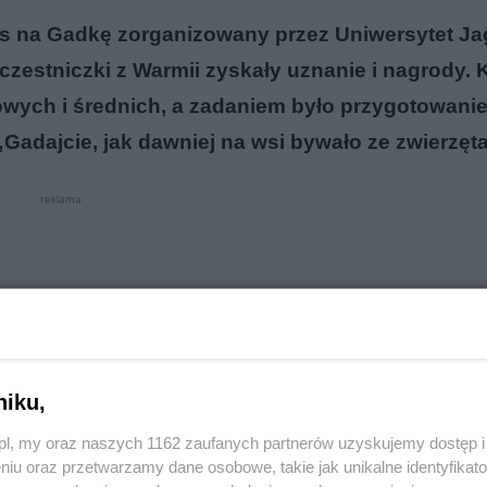
s na Gadkę zorganizowany przez Uniwersytet Jag
czestniczki z Warmii zyskały uznanie i nagrody.
wych i średnich, a zadaniem było przygotowani
adajcie, jak dawniej na wsi bywało ze zwierzęt
reklama
niku,
o.pl, my oraz naszych 1162 zaufanych partnerów uzyskujemy dostęp
niu oraz przetwarzamy dane osobowe, takie jak unikalne identyfikat