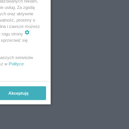
alizowanych reklam,
ie usług. Za zgodą
ych oraz aktywnie
darzenia
watność, prosimy o
wolna i zawsze możesz
e
m rogu strony
.
u w
sprzeciwić się
 naszych serwisów
esz w
Polityce
Akceptuję