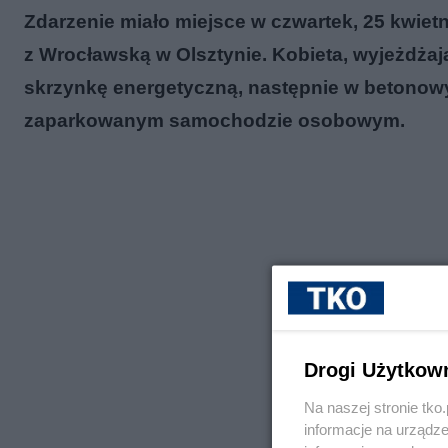
Zdarzenie miało miejsce w czwartek, 25 kwietn
z Wrocławską w Olsztynie. Kobieta, wyjeżdżają
skrzynkę energetyczną, następnie w betonowy
zaparkowanym samochodzie osobowym.
Drogi Użytkow
Na naszej stronie tk
informacje na urządze