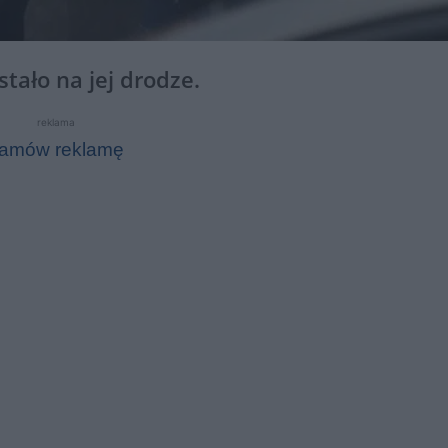
tało na jej drodze.
reklama
amów reklamę