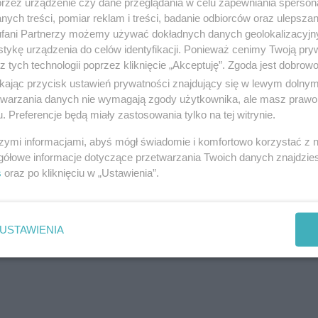
przez urządzenie czy dane przeglądania w celu zapewniania sperson
ych treści, pomiar reklam i treści, badanie odbiorców oraz ulepszan
fani Partnerzy możemy używać dokładnych danych geolokalizacyjn
 zgłoszenie o nietrzeźwej kierującej BMW. Świadek z
tykę urządzenia do celów identyfikacji. Ponieważ cenimy Twoją pry
z tych technologii poprzez kliknięcie „Akceptuję”. Zgoda jest dobro
iebezpieczną jazdę. Policja po przyjeździe na miejsc
ikając przycisk ustawień prywatności znajdujący się w lewym dolny
ykazało, że 46-latka ma niemal 2,5 promila alkohol
etwarzania danych nie wymagają zgody użytkownika, ale masz prawo 
. Preferencje będą miały zastosowania tylko na tej witrynie.
szymi informacjami, abyś mógł świadomie i komfortowo korzystać z
gółowe informacje dotyczące przetwarzania Twoich danych znajdzi
policyjny, gdzie czeka na dalsze postępowanie.
s
oraz po kliknięciu w „Ustawienia”.
reklama
USTAWIENIA