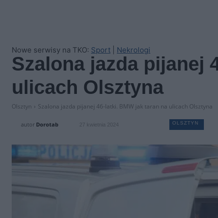
Nowe serwisy na TKO:
Sport
|
Nekrologi
Szalona jazda pijanej 
ulicach Olsztyna
Olsztyn
Szalona jazda pijanej 46-latki. BMW jak taran na ulicach Olsztyna
OLSZTYN
autor
Dorotab
27 kwietnia 2024