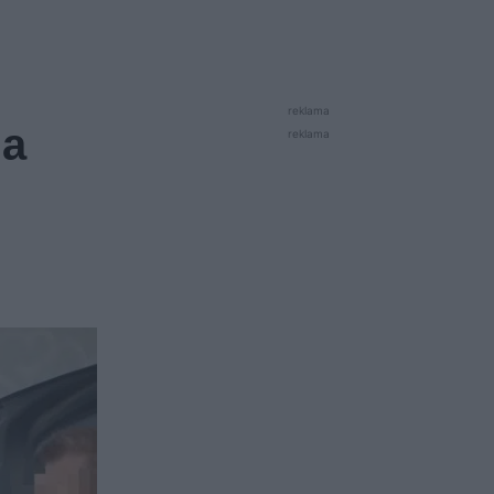
reklama
na
reklama