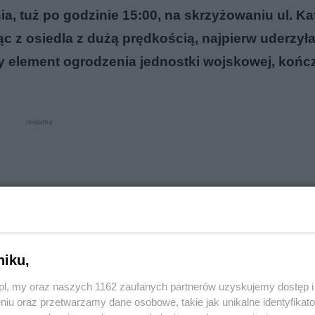
ia, tuż po godzinie 15:00, na skrzyżowaniu ul. Ka
c z osiedla z dużą prędkością, najpierw uderzył
 element ogrodzenia jednostki wojskowej, końc
reklama
niku,
o.pl, my oraz naszych 1162 zaufanych partnerów uzyskujemy dostęp
niu oraz przetwarzamy dane osobowe, takie jak unikalne identyfikat