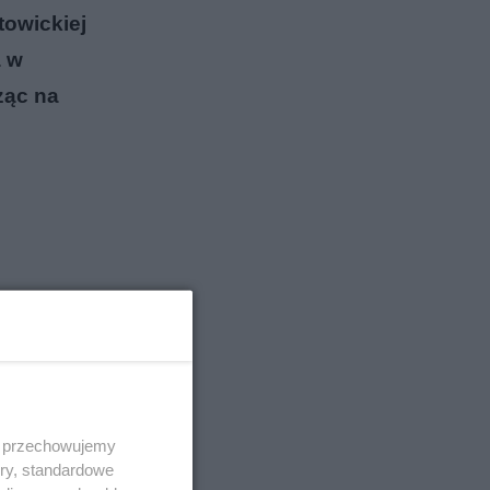
towickiej
a w
ząc na
 i przechowujemy
ory, standardowe